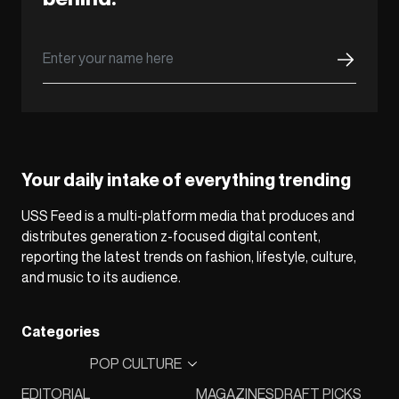
Your daily intake of everything trending
USS Feed is a multi-platform media that produces and
distributes generation z-focused digital content,
reporting the latest trends on fashion, lifestyle, culture,
and music to its audience.
Categories
POP CULTURE
EDITORIAL
MAGAZINES
DRAFT PICKS