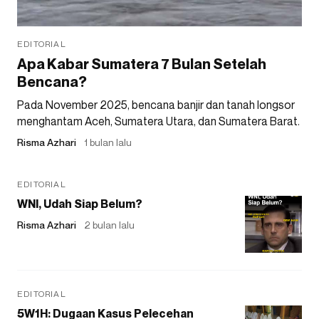
EDITORIAL
Apa Kabar Sumatera 7 Bulan Setelah
Bencana?
Pada November 2025, bencana banjir dan tanah longsor
menghantam Aceh, Sumatera Utara, dan Sumatera Barat.
Risma Azhari
1 bulan lalu
EDITORIAL
WNI, Udah Siap Belum?
Risma Azhari
2 bulan lalu
EDITORIAL
5W1H: Dugaan Kasus Pelecehan