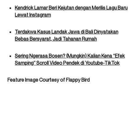
Kendrick Lamar Beri Kejutan dengan Merilis Lagu Baru
Lewat Instagram
Terdakwa Kasus Landak Jawa di Bali Dinyatakan
Bebas Bersyarat, Jadi Tahanan Rumah
Sering Ngerasa Bosen? (Mungkin) Kalian Kena “Efek
Samping” Scroll Video Pendek di Youtube-TikTok
Feature Image Courtesy of Flappy Bird