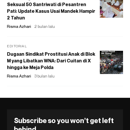
Seksual 50 Santriwati di Pesantren
Pati: Update Kasus Usai Mandek Hampir
2 Tahun
Risma Azhari
2 bulan lalu
EDITORIAL
Dugaan Sindikat Prostitusi Anak di Blok
M yang Libatkan WNA: Dari Cuitan di X
hingga ke Meja Polda
Risma Azhari
3 bulan lalu
Subscribe so you won’t get left
behind.