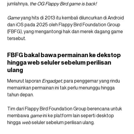
jumlahnya,
the OG Flappy Bird game is back!
Game
yang hits di 2013 itu kembali diluncurkan di Android
dan iOS pada 2025 oleh Flappy Bird Foundation Group
(FBFG), yang mengantongi hak dan merek dagang game
tersebut.
FBFG bakal bawa permainan ke dekstop
hingga web seluler sebelum perilisan
ulang
Menurut laporan
Engadget
, para penggemar yang rindu
memainkan permainan ini tak perlu menunggu hingga
tahun depan.
Tim dari Flappy Bird Foundation Group berencana untuk
membawa
game
ini ke platform lain seperti desktop
hingga
web
seluler sebelum perilisan ulang.