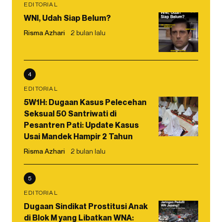
EDITORIAL
WNI, Udah Siap Belum?
Risma Azhari
2 bulan lalu
4
EDITORIAL
5W1H: Dugaan Kasus Pelecehan
Seksual 50 Santriwati di
Pesantren Pati: Update Kasus
Usai Mandek Hampir 2 Tahun
Risma Azhari
2 bulan lalu
5
EDITORIAL
Dugaan Sindikat Prostitusi Anak
di Blok M yang Libatkan WNA: