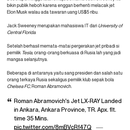
bikin publik heboh karena enggan berhenti melacak jet
Elon Musk walau ada tawaran uang US$5 ribu.
Jack Sweeney merupakan mahasiswa IT dari
University of
Central Florida
.
Setelah berhasil memata-matai pergerakan jet pribadi si
pemilik
Tesla
, orang-orang berkuasa di Rusia lah yang jadi
mangsa selanjutnya.
Beberapa di antaranya yaitu sang presiden dan salah satu
orang terkaya Rusia sekaligus pemilik klub sepak bola
Chelsea FC
, Roman Abramovich.
Roman Abramovich's Jet LX-RAY Landed
in Ankara, Ankara Province, TR. Apx. flt.
time 35 Mins.
pic.twitter.com/8mBVcRf47Q