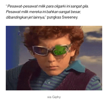
“
Pesawat-pesawat milik para oligarki ini sangat gila.
Pesawat milik mereka ini bahkan sangat besar,
dibandingkan jet lainnya,
” pungkas Sweeney.
via Giphy