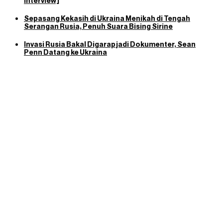
Interview]
Sepasang Kekasih di Ukraina Menikah di Tengah
Serangan Rusia, Penuh Suara Bising Sirine
Invasi Rusia Bakal Digarap jadi Dokumenter, Sean
Penn Datang ke Ukraina