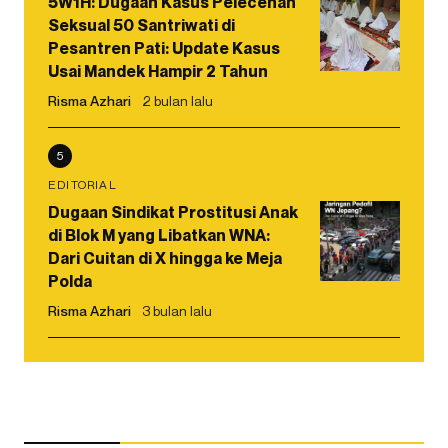
5W1H: Dugaan Kasus Pelecehan
Seksual 50 Santriwati di
Pesantren Pati: Update Kasus
Usai Mandek Hampir 2 Tahun
Risma Azhari
2 bulan lalu
5
EDITORIAL
Dugaan Sindikat Prostitusi Anak
di Blok M yang Libatkan WNA:
Dari Cuitan di X hingga ke Meja
Polda
Risma Azhari
3 bulan lalu