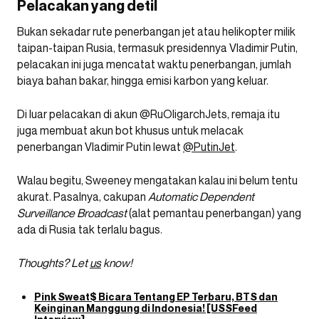
Pelacakan yang detil
Bukan sekadar rute penerbangan jet atau helikopter milik
taipan-taipan Rusia, termasuk presidennya Vladimir Putin,
pelacakan ini juga mencatat waktu penerbangan, jumlah
biaya bahan bakar, hingga emisi karbon yang keluar.
Di luar pelacakan di akun @RuOligarchJets, remaja itu
juga membuat akun bot khusus untuk melacak
penerbangan Vladimir Putin lewat
@PutinJet
.
Walau begitu, Sweeney mengatakan kalau ini belum tentu
akurat. Pasalnya, cakupan
Automatic Dependent
Surveillance Broadcast
(alat pemantau penerbangan) yang
ada di Rusia tak terlalu bagus.
Thoughts? Let
us
know!
Pink Sweat$ Bicara Tentang EP Terbaru, BTS dan
Keinginan Manggung di Indonesia! [USSFeed