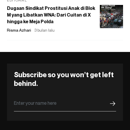
EDITORIAL
Dugaan Sindikat Prostitusi Anak di Blok
M yang Libatkan WNA: Dari Cuitan di X
hingga ke Meja Polda
Risma Azhari
3 bulan lalu
Subscribe so you won’t get left
behind.