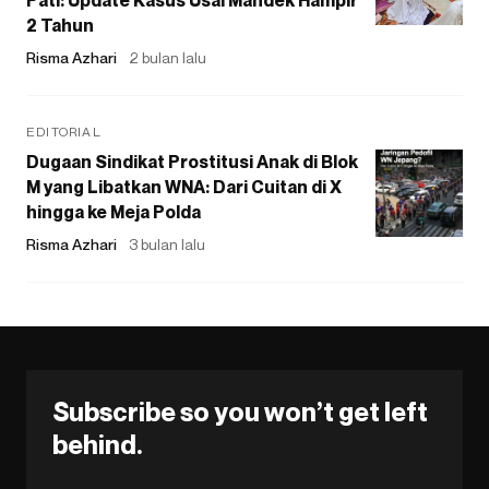
2 Tahun
Risma Azhari
2 bulan lalu
EDITORIAL
Dugaan Sindikat Prostitusi Anak di Blok
M yang Libatkan WNA: Dari Cuitan di X
hingga ke Meja Polda
Risma Azhari
3 bulan lalu
Subscribe so you won’t get left
behind.