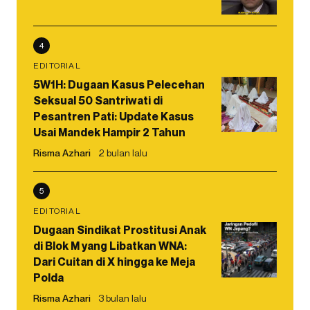
4
EDITORIAL
5W1H: Dugaan Kasus Pelecehan
Seksual 50 Santriwati di
Pesantren Pati: Update Kasus
Usai Mandek Hampir 2 Tahun
Risma Azhari
2 bulan lalu
5
EDITORIAL
Dugaan Sindikat Prostitusi Anak
di Blok M yang Libatkan WNA:
Dari Cuitan di X hingga ke Meja
Polda
Risma Azhari
3 bulan lalu