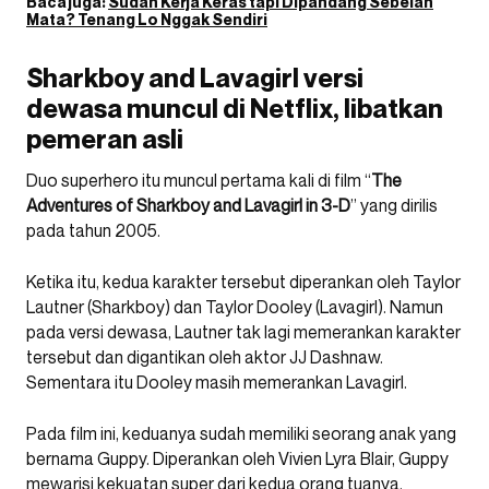
Baca juga:
Sudah Kerja Keras tapi Dipandang Sebelah
Mata? Tenang Lo Nggak Sendiri
Sharkboy and Lavagirl versi
dewasa muncul di Netflix, libatkan
pemeran asli
Duo superhero itu muncul pertama kali di film “
The
Adventures of Sharkboy and Lavagirl in 3-D
” yang dirilis
pada tahun 2005.
Ketika itu, kedua karakter tersebut diperankan oleh Taylor
Lautner (Sharkboy) dan Taylor Dooley (Lavagirl). Namun
pada versi dewasa, Lautner tak lagi memerankan karakter
tersebut dan digantikan oleh aktor JJ Dashnaw.
Sementara itu Dooley masih memerankan Lavagirl.
Pada film ini, keduanya sudah memiliki seorang anak yang
bernama Guppy. Diperankan oleh Vivien Lyra Blair, Guppy
mewarisi kekuatan super dari kedua orang tuanya.