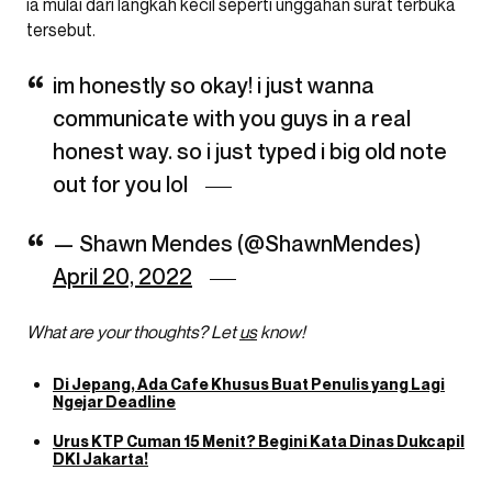
ia mulai dari langkah kecil seperti unggahan surat terbuka
tersebut.
im honestly so okay! i just wanna
communicate with you guys in a real
honest way. so i just typed i big old note
out for you lol
— Shawn Mendes (@ShawnMendes)
April 20, 2022
What are your thoughts? Let
us
know!
Di Jepang, Ada Cafe Khusus Buat Penulis yang Lagi
Ngejar Deadline
Urus KTP Cuman 15 Menit? Begini Kata Dinas Dukcapil
DKI Jakarta!