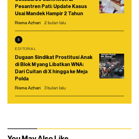
Pesantren Pati: Update Kasus
Usai Mandek Hampir 2 Tahun
Risma Azhari
2 bulan lalu
5
EDITORIAL
Dugaan Sindikat Prostitusi Anak
di Blok M yang Libatkan WNA:
Dari Cuitan di X hingga ke Meja
Polda
Risma Azhari
3 bulan lalu
You May Also Like