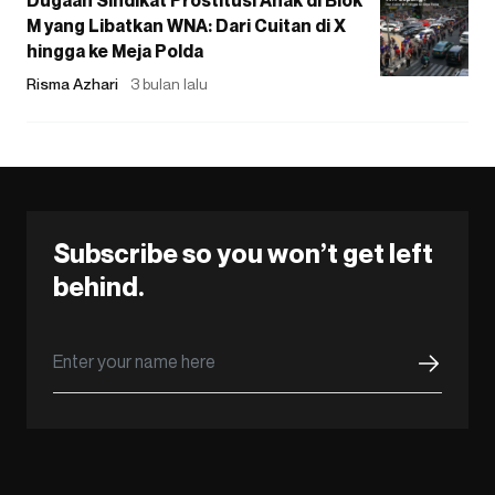
Dugaan Sindikat Prostitusi Anak di Blok
M yang Libatkan WNA: Dari Cuitan di X
hingga ke Meja Polda
Risma Azhari
3 bulan lalu
Subscribe so you won’t get left
behind.