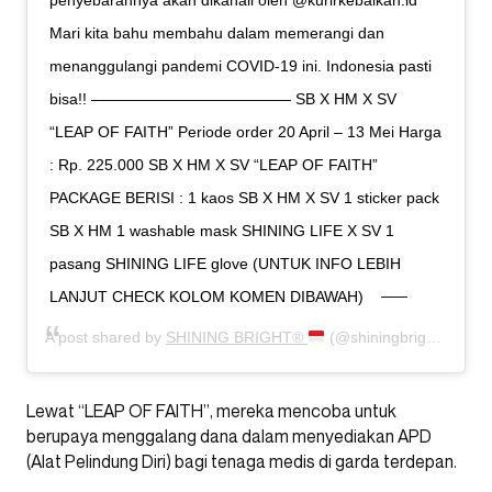
penyebarannya akan dikanali oleh @kurirkebaikan.id
Mari kita bahu membahu dalam memerangi dan
menanggulangi pandemi COVID-19 ini. Indonesia pasti
bisa!! ————————————— SB X HM X SV
“LEAP OF FAITH” Periode order 20 April – 13 Mei Harga
: Rp. 225.000 SB X HM X SV “LEAP OF FAITH”
PACKAGE BERISI : 1 kaos SB X HM X SV 1 sticker pack
SB X HM 1 washable mask SHINING LIFE X SV 1
pasang SHINING LIFE glove (UNTUK INFO LEBIH
LANJUT CHECK KOLOM KOMEN DIBAWAH)
A post shared by
SHINING BRIGHT®
(@shiningbrightco) on
Lewat “LEAP OF FAITH”, mereka mencoba untuk
berupaya menggalang dana dalam menyediakan APD
(Alat Pelindung Diri) bagi tenaga medis di garda terdepan.