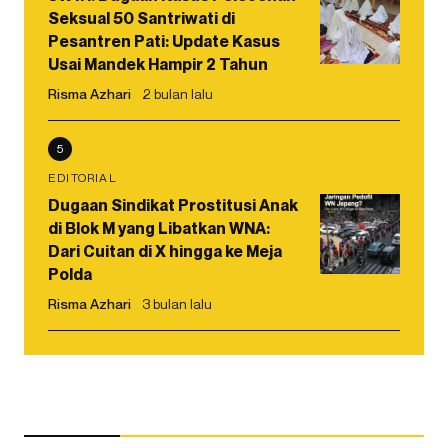
Seksual 50 Santriwati di
Pesantren Pati: Update Kasus
Usai Mandek Hampir 2 Tahun
Risma Azhari
2 bulan lalu
5
EDITORIAL
Dugaan Sindikat Prostitusi Anak
di Blok M yang Libatkan WNA:
Dari Cuitan di X hingga ke Meja
Polda
Risma Azhari
3 bulan lalu