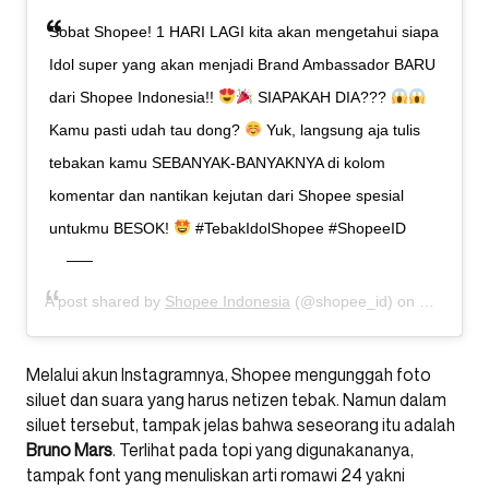
Sobat Shopee! 1 HARI LAGI kita akan mengetahui siapa
Idol super yang akan menjadi Brand Ambassador BARU
dari Shopee Indonesia!!
SIAPAKAH DIA???
Kamu pasti udah tau dong?
Yuk, langsung aja tulis
tebakan kamu SEBANYAK-BANYAKNYA di kolom
komentar dan nantikan kejutan dari Shopee spesial
untukmu BESOK!
#TebakIdolShopee #ShopeeID
A post shared by
Shopee Indonesia
(@shopee_id) on
Dec 4, 20
Melalui akun Instagramnya, Shopee mengunggah foto
siluet dan suara yang harus netizen tebak. Namun dalam
siluet tersebut, tampak jelas bahwa seseorang itu adalah
Bruno Mars
. Terlihat pada topi yang digunakananya,
tampak font yang menuliskan arti romawi 24 yakni