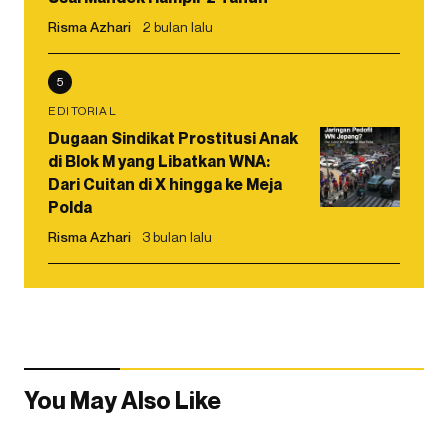
Risma Azhari
2 bulan lalu
5
EDITORIAL
Dugaan Sindikat Prostitusi Anak
di Blok M yang Libatkan WNA:
Dari Cuitan di X hingga ke Meja
Polda
Risma Azhari
3 bulan lalu
You May Also Like