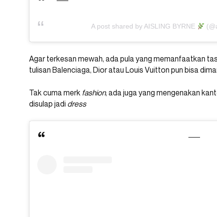
A post shared by AISLING BYRNE
(@a
Agar terkesan mewah, ada pula yang memanfaatkan tas b
tulisan Balenciaga, Dior atau Louis Vuitton pun bisa dim
Tak cuma merk
fashion
, ada juga yang mengenakan kanto
disulap jadi
dress