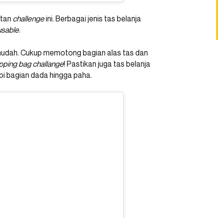
utan
challenge
ini. Berbagai jenis tas belanja
usable
.
mudah. Cukup memotong bagian alas tas dan
opping bag challange
! Pastikan juga tas belanja
i bagian dada hingga paha.