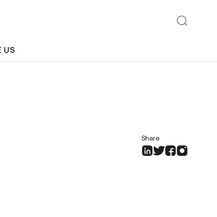
E US
Share