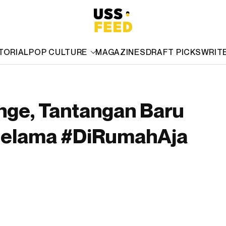
TORIAL
POP CULTURE
MAGAZINES
DRAFT PICKS
WRIT
nge, Tantangan Baru
 Selama #DiRumahAja