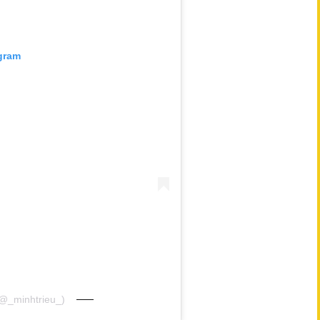
agram
 (@_minhtrieu_)