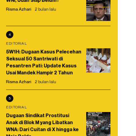
WNI, Udah Siap Belum?
Risma Azhari
2 bulan lalu
4
EDITORIAL
5W1H: Dugaan Kasus Pelecehan
Seksual 50 Santriwati di
Pesantren Pati: Update Kasus
Usai Mandek Hampir 2 Tahun
Risma Azhari
2 bulan lalu
5
EDITORIAL
Dugaan Sindikat Prostitusi
Anak di Blok M yang Libatkan
WNA: Dari Cuitan di X hingga ke