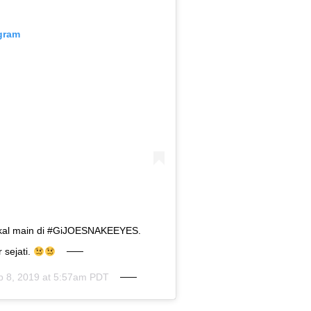
agram
bakal main di #GiJOESNAKEEYES.
 sejati.
p 8, 2019 at 5:57am PDT