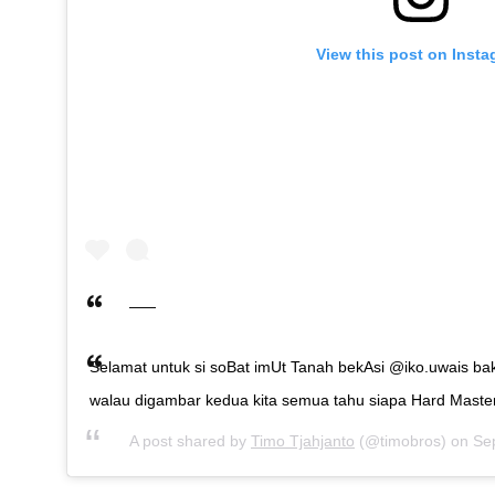
View this post on Inst
Selamat untuk si soBat imUt Tanah bekAsi @iko.uwais 
walau digambar kedua kita semua tahu siapa Hard Master
A post shared by
Timo Tjahjanto
(@timobros) on
Se