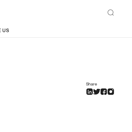
E US
Share