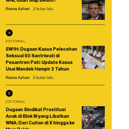
WNI, Udah Siap Belum?
Risma Azhari
2 bulan lalu
4
EDITORIAL
5W1H: Dugaan Kasus Pelecehan
Seksual 50 Santriwati di
Pesantren Pati: Update Kasus
Usai Mandek Hampir 2 Tahun
Risma Azhari
2 bulan lalu
5
EDITORIAL
Dugaan Sindikat Prostitusi
Anak di Blok M yang Libatkan
WNA: Dari Cuitan di X hingga ke