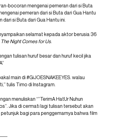
n-bocoran mengenai pemeran dari si Buta
 mengenai pemeran dari si Buta dari Gua Hantu
dari si Buta dari Gua Hantu ini.
menyampaikan selamat kepada aktor berusia 36
m
The Night Comes for Us
.
engan tulisan huruf besar dan huruf kecil jika
A”
 bakal main di #GiJOESNAKEEYES. walau
” tulis Timo di Instagram.
engan menuliskan “”TerimA HatUr Nuhun
. Jika di cermati lagi tulisan tersebut akan
 petunjuk bagi para penggemarnya bahwa film