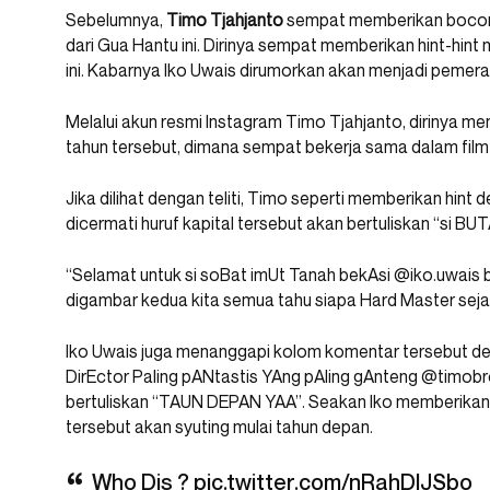
Sebelumnya,
Timo Tjahjanto
sempat memberikan bocora
dari Gua Hantu ini. Dirinya sempat memberikan hint-hint
ini. Kabarnya Iko Uwais dirumorkan akan menjadi pemeran 
Melalui akun resmi Instagram Timo Tjahjanto, dirinya 
tahun tersebut, dimana sempat bekerja sama dalam fil
Jika dilihat dengan teliti, Timo seperti memberikan hint d
dicermati huruf kapital tersebut akan bertuliskan “si BUT
“Selamat untuk si soBat imUt Tanah bekAsi @iko.uwais
digambar kedua kita semua tahu siapa Hard Master sejati,
Iko Uwais juga menanggapi kolom komentar tersebut d
DirEctor Paling pANtastis YAng pAling gAnteng @timobros”
bertuliskan “TAUN DEPAN YAA”. Seakan Iko memberikan
tersebut akan syuting mulai tahun depan.
Who Dis ?
pic.twitter.com/nRahDlJSbo