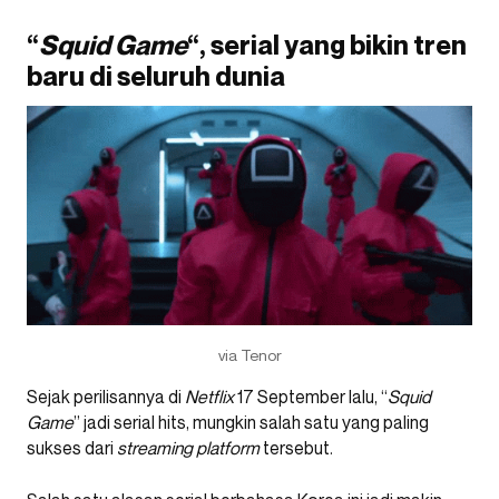
“
Squid Game
“, serial yang bikin tren
baru di seluruh dunia
via Tenor
Sejak perilisannya di
Netflix
17 September lalu, “
Squid
Game
” jadi serial hits, mungkin salah satu yang paling
sukses dari
streaming platform
tersebut.