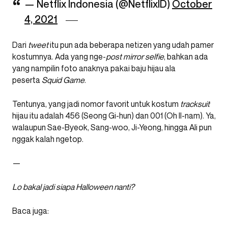
— Netflix Indonesia (@NetflixID)
October
4, 2021
Dari
tweet
itu pun ada beberapa netizen yang udah pamer
kostumnya. Ada yang nge-
post mirror selfie
, bahkan ada
yang nampilin foto anaknya pakai baju hijau ala
peserta
Squid Game
.
Tentunya, yang jadi nomor favorit untuk kostum
tracksuit
hijau itu adalah 456 (Seong Gi-hun) dan 001 (Oh Il-nam). Ya,
walaupun Sae-Byeok, Sang-woo, Ji-Yeong, hingga Ali pun
nggak kalah ngetop.
—
Lo bakal jadi siapa Halloween nanti?
Baca juga: