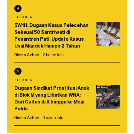
4
EDITORIAL
5W1H: Dugaan Kasus Pelecehan
Seksual 50 Santriwati di
Pesantren Pati: Update Kasus
Usai Mandek Hampir 2 Tahun
Risma Azhari
2 bulan lalu
5
EDITORIAL
Dugaan Sindikat Prostitusi Anak
di Blok M yang Libatkan WNA:
Dari Cuitan di X hingga ke Meja
Polda
Risma Azhari
3 bulan lalu