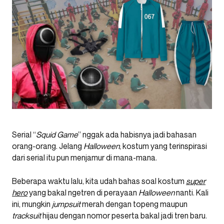
Serial “
Squid Game
” nggak ada habisnya jadi bahasan
orang-orang. Jelang
Halloween
, kostum yang terinspirasi
dari serial itu pun menjamur di mana-mana.
Beberapa waktu lalu, kita udah bahas soal kostum
super
hero
yang bakal ngetren di perayaan
Halloween
nanti. Kali
ini, mungkin
jumpsuit
merah dengan topeng maupun
tracksuit
hijau dengan nomor peserta bakal jadi tren baru.