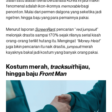
Salah satu alasan serial berbahasa Korea ini jadi makin
fenomenal adalah ikon-ikonnya
memorable
bagi
penonton. Mulai dari permen dalgona yang seketika jadi
ngetren, hingga baju yang para pemainnya pakai.
Menurut laporan
ScreenRant
, pencarian “
red jumpsuit
”
melonjak drastis sampai 170% sejak rilisnya serial kisah
orang-orang terlilit hutang itu. Mengingat
“Money Heist
”
juga bikin pencarian itu naik drastis,
jumpsuit
merah
kayaknya bakal jadi kostum yang banyak orang pakai.
Kostum merah,
tracksuit
hijau,
hingga baju
Front Man