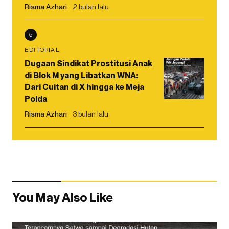
Risma Azhari
2 bulan lalu
5
EDITORIAL
Dugaan Sindikat Prostitusi Anak
di Blok M yang Libatkan WNA:
Dari Cuitan di X hingga ke Meja
Polda
Risma Azhari
3 bulan lalu
You May Also Like