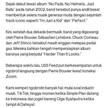
Sejak debut lewat album “No Pads, No Helmets…Just
Balls” pada tahun 2002, band tersebut punya andil besar
membentuk selera musik generasi muda dengan sejumlah
track iconic seperti “I’m Just a Kid” dan “Perfect.”
Kini, setelah dua dekade bermusik, band yang digawangi
oleh Pierre Bouvier, Sébastien Lefebvre, Chuck Comeau
dan Jeff Stinco tersebut masih enggan melepas pedal
gas. Mereka bahkan tengah mempersiapkan album
barunya yang berjudul “Harder Than It Looks.”
Beberapa waktu lalu, USS Feed pun berkesempatan untuk
ngobrol langsung dengan Pierre Bouvier lewat koneksi
Zoom.
Kami sempet ngobrolin banyak hal; mulai soal industri
musik, TikTok, hingga momen ketika Simple Plan dateng
ke Indonesia dan joget bareng Olga Syahputra ketika
tampil di Dahsyat.