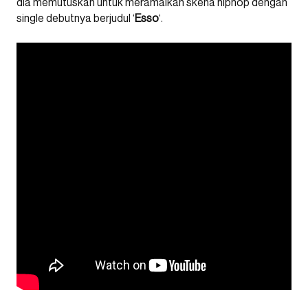
dia memutuskan untuk meramaikan skena hiphop dengan
single debutnya berjudul ‘
Esso
‘.