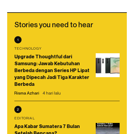
Stories you need to hear
1
TECHNOLOGY
Upgrade Thoughtful dari
Samsung: Jawab Kebutuhan
Berbeda dengan Series HP Lipat
yang Dipecah Jadi Tiga Karakter
Berbeda
Risma Azhari
4 hari lalu
2
EDITORIAL
Apa Kabar Sumatera 7 Bulan
Setelah Bencana?