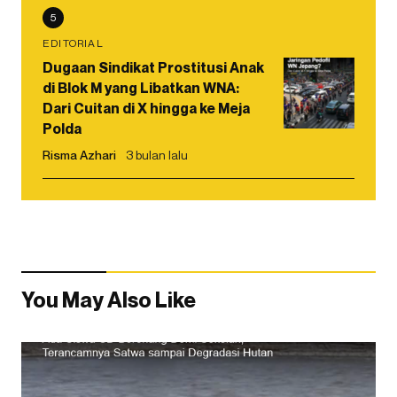
5
EDITORIAL
Dugaan Sindikat Prostitusi Anak
di Blok M yang Libatkan WNA:
Dari Cuitan di X hingga ke Meja
Polda
Risma Azhari
3 bulan lalu
You May Also Like