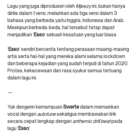
Lagu yang juga diproduseri oleh
Mjeezy
ini, bukan hanya
dirilis dalam 1 versi, melainkan ada tiga versi dalam 3
bahasa yang berbeda yaitu Inggris, Indonesia dan Arab.
Meskipun berbeda-beda, hal tersebut tetap dapat
menjadikan ‘
Esso
‘ sebuah kesatuan yang luar biasa
‘
Esso
‘ sendiri bercerita tentang perasaan masing-masing
artis serta hal-hal yang mereka alami selama lockdown
dan beberapa kejadian yang sudah terjadi di tahun 2020.
Protes, kekecewaan dan rasa syukur semua tertuang
dalam lagu ini.
—
Yuk dengerin kemampuan
Swerte
dalam memainkan
vocal dengan
autotune
sekaligus membawakan lirik
secara cepat lengkap dengan
anthemic
drill beat
pada
lagu ‘
Esso
‘