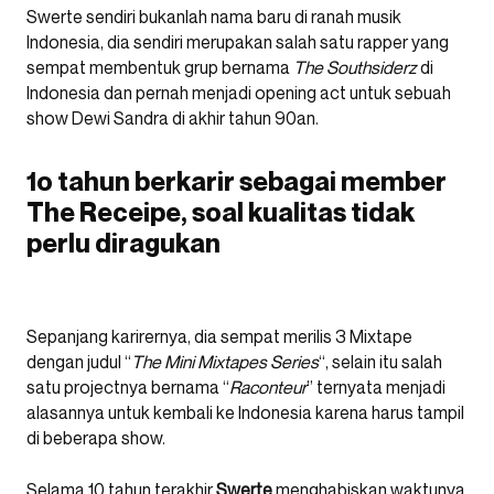
Swerte sendiri bukanlah nama baru di ranah musik
Indonesia, dia sendiri merupakan salah satu rapper yang
sempat membentuk grup bernama
The Southsiderz
di
Indonesia dan pernah menjadi opening act untuk sebuah
show Dewi Sandra di akhir tahun 90an.
1o tahun berkarir sebagai member
The Receipe, soal kualitas tidak
perlu diragukan
Sepanjang karirernya, dia sempat merilis 3 Mixtape
dengan judul “
The Mini Mixtapes Series
“, selain itu salah
satu projectnya bernama “
Raconteur
” ternyata menjadi
alasannya untuk kembali ke Indonesia karena harus tampil
di beberapa show.
Selama 10 tahun terakhir
Swerte
menghabiskan waktunya