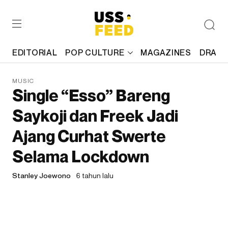
EDITORIAL
POP CULTURE
MAGAZINES
DRAFT
MUSIC
Single “Esso” Bareng
Saykoji dan Freek Jadi
Ajang Curhat Swerte
Selama Lockdown
Stanley Joewono
6 tahun lalu