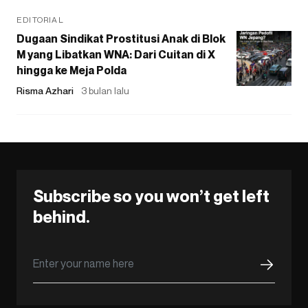
EDITORIAL
Dugaan Sindikat Prostitusi Anak di Blok
M yang Libatkan WNA: Dari Cuitan di X
hingga ke Meja Polda
Risma Azhari
3 bulan lalu
Subscribe so you won’t get left
behind.