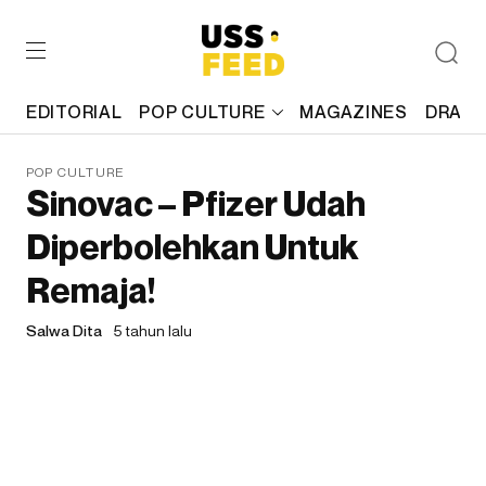
EDITORIAL
POP CULTURE
MAGAZINES
DRAFT
POP CULTURE
Sinovac – Pfizer Udah
Diperbolehkan Untuk
Remaja!
Salwa Dita
5 tahun lalu