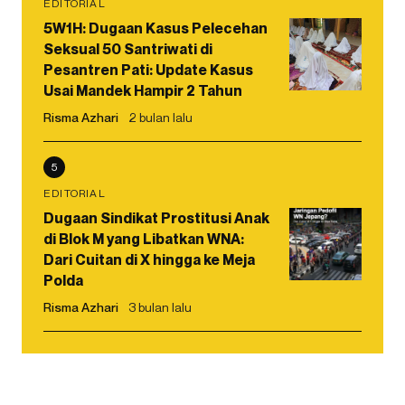
EDITORIAL
5W1H: Dugaan Kasus Pelecehan
Seksual 50 Santriwati di
Pesantren Pati: Update Kasus
Usai Mandek Hampir 2 Tahun
Risma Azhari
2 bulan lalu
5
EDITORIAL
Dugaan Sindikat Prostitusi Anak
di Blok M yang Libatkan WNA:
Dari Cuitan di X hingga ke Meja
Polda
Risma Azhari
3 bulan lalu