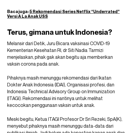
Baca juga:
5 Rekomendasi Series Netflix “Underrated”
Versi A La Anak USS
Terus, gimana untuk Indonesia?
Melansir dari Detik, Juru Bicara vaksinasi COVID-19
Kementerian Kesehatan RI, dr Siti Nadia Tarmizi
menjelaskan, pihak gak akan begitu aja memberikan
vaksin corona pada anak.
Pihaknya masih menunggu rekomendasi dari Ikatan
Dokter Anak Indonesia (IDAI), Organisasi profesi, dan
Indonesia Technical Advisory Group on Immunization
(ITAGI). Rekomendasi ini nantinya untuk melihat
kecocokan penggunaan vaksin untuk anak.
Meski begitu, Ketua ITAGI Profesor Dr Sri Rezeki, SpA(K),
menyebut pihaknya masih menunggu data-data dari
publikasi ilmiah. Jadi belum ada kepastian kapan anak dan