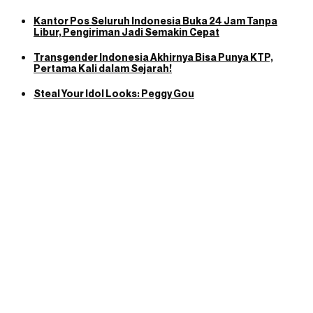
Kantor Pos Seluruh Indonesia Buka 24 Jam Tanpa
Libur, Pengiriman Jadi Semakin Cepat
Transgender Indonesia Akhirnya Bisa Punya KTP,
Pertama Kali dalam Sejarah!
Steal Your Idol Looks: Peggy Gou