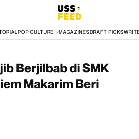
TORIAL
POP CULTURE
MAGAZINES
DRAFT PICKS
WRIT
ib Berjilbab di SMK
diem Makarim Beri