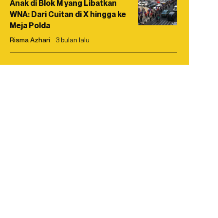
Anak di Blok M yang Libatkan
WNA: Dari Cuitan di X hingga ke
Meja Polda
Risma Azhari
3 bulan lalu