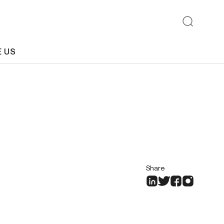
E US
Share