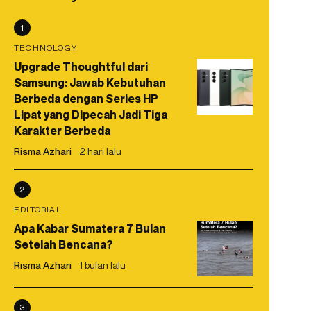
1
TECHNOLOGY
Upgrade Thoughtful dari
Samsung: Jawab Kebutuhan
Berbeda dengan Series HP
Lipat yang Dipecah Jadi Tiga
Karakter Berbeda
Risma Azhari
2 hari lalu
2
EDITORIAL
Apa Kabar Sumatera 7 Bulan
Setelah Bencana?
Risma Azhari
1 bulan lalu
3