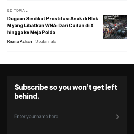
EDITORIAL
Dugaan Sindikat Prostitusi Anak di Blok
M yang Libatkan WNA: Dari Cuitan di X
hingga ke Meja Polda
Risma Azhari
3 bulan lalu
Subscribe so you won’t get left
behind.