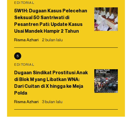
EDITORIAL
5W1H: Dugaan Kasus Pelecehan
Seksual 50 Santriwati di
Pesantren Pati: Update Kasus
Usai Mandek Hampir 2 Tahun
Risma Azhari
2 bulan lalu
5
EDITORIAL
Dugaan Sindikat Prostitusi Anak
di Blok M yang Libatkan WNA:
Dari Cuitan di X hingga ke Meja
Polda
Risma Azhari
3 bulan lalu