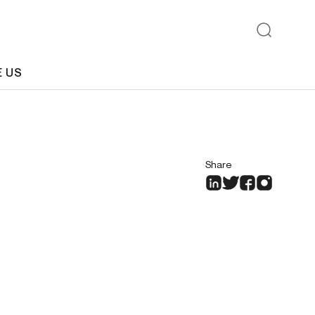
E US
Share