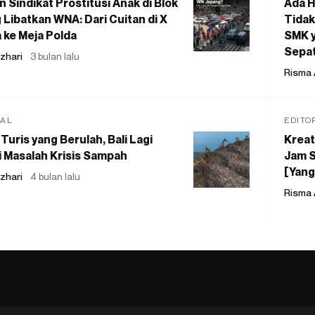
 Sindikat Prostitusi Anak di Blok
Ada H
 Libatkan WNA: Dari Cuitan di X
Tidak
 ke Meja Polda
SMK y
Sepat
zhari
3 bulan lalu
Risma 
IAL
EDITO
Turis yang Berulah, Bali Lagi
Kreat
 Masalah Krisis Sampah
Jam S
[Yang
zhari
4 bulan lalu
Risma 