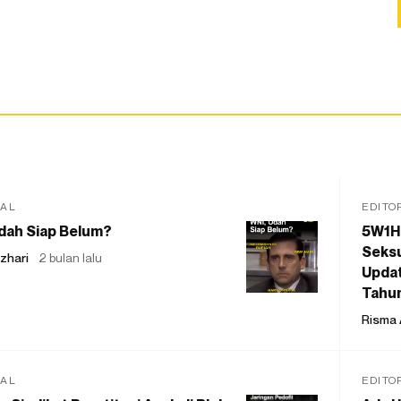
IAL
EDITO
dah Siap Belum?
5W1H
Seksu
zhari
2 bulan lalu
Updat
Tahu
Risma 
IAL
EDITO