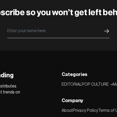
scribe so you won’t get left beh
nding
Categories
EDITORIAL
POP CULTURE
M
stributes
st trends on
Company
About
Privacy Policy
Terms of 