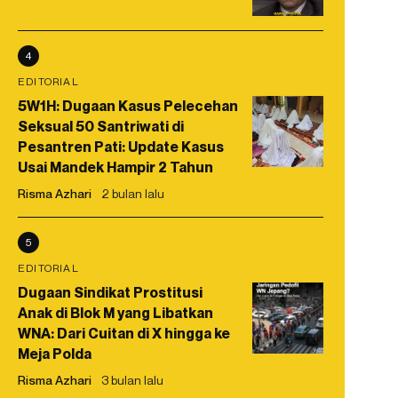
4
EDITORIAL
5W1H: Dugaan Kasus Pelecehan
Seksual 50 Santriwati di
Pesantren Pati: Update Kasus
Usai Mandek Hampir 2 Tahun
Risma Azhari
2 bulan lalu
5
EDITORIAL
Dugaan Sindikat Prostitusi
Anak di Blok M yang Libatkan
WNA: Dari Cuitan di X hingga ke
Meja Polda
Risma Azhari
3 bulan lalu