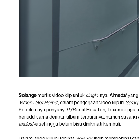
Solange
merilis video klip untuk
single
-nya ‘
Almeda
‘ yang
‘
When I Get Home
‘, dalam pengerjaan video klip ini
Solan
Sebelumnya penyanyi
R&B
asal Houston, Texas ini juga 
berjudul sama dengan album terbarunya, namun sayang vi
exclusive
sehingga belum bisa dinikmati kembali.
Dalam video klip ini terlihat
Solange
ingin memperlihatka