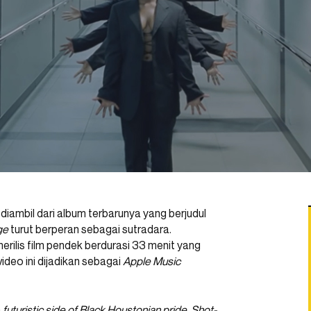
 diambil dari album terbarunya yang berjudul
ge
turut berperan sebagai sutradara.
merilis film pendek berdurasi 33 menit yang
deo ini dijadikan sebagai
Apple Music
n
futuristic side of Black Houstonian pride.
Shot-