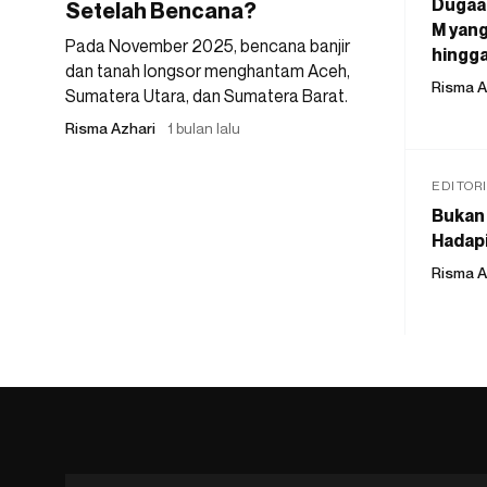
Dugaan
Setelah Bencana?
M yang
Pada November 2025, bencana banjir
hingga
dan tanah longsor menghantam Aceh,
Risma A
Sumatera Utara, dan Sumatera Barat.
Risma Azhari
1 bulan lalu
EDITOR
Bukan 
Hadapi
Risma A