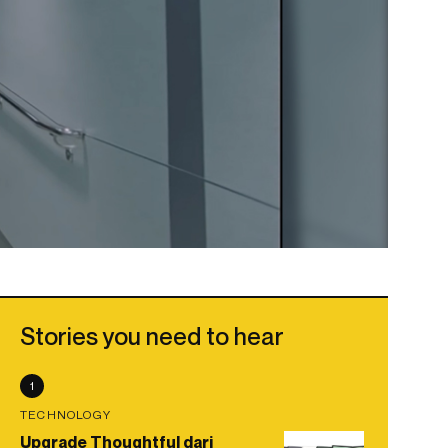
Stories you need to hear
1
TECHNOLOGY
Upgrade Thoughtful dari