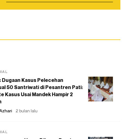
RIAL
: Dugaan Kasus Pelecehan
al 50 Santriwati di Pesantren Pati:
e Kasus Usai Mandek Hampir 2
n
Azhari
2 bulan lalu
RIAL