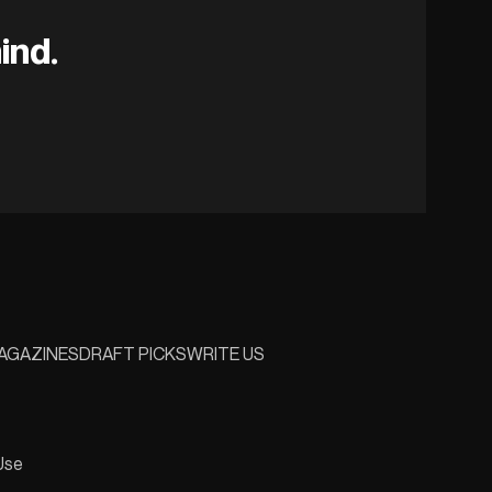
ind.
AGAZINES
DRAFT PICKS
WRITE US
Use