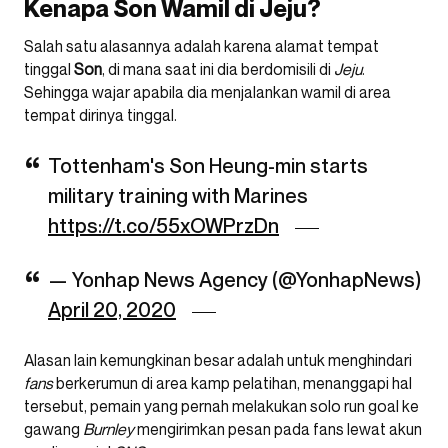
Kenapa Son Wamil di Jeju?
Salah satu alasannya adalah karena alamat tempat
tinggal
Son
, di mana saat ini dia berdomisili di
Jeju
.
Sehingga wajar apabila dia menjalankan wamil di area
tempat dirinya tinggal.
Tottenham's Son Heung-min starts
military training with Marines
https://t.co/55xOWPrzDn
— Yonhap News Agency (@YonhapNews)
April 20, 2020
Alasan lain kemungkinan besar adalah untuk menghindari
fans
berkerumun di area kamp pelatihan, menanggapi hal
tersebut, pemain yang pernah melakukan solo run goal ke
gawang
Burnley
mengirimkan pesan pada fans lewat akun