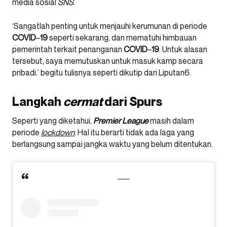
media sosial
SNS
.
‘Sangatlah penting untuk menjauhi kerumunan di periode
COVID
–
19
seperti sekarang, dan mematuhi himbauan
pemerintah terkait penanganan
COVID
–
19
. Untuk alasan
tersebut, saya memutuskan untuk masuk kamp secara
pribadi.’ begitu tulisnya seperti dikutip dari Liputan6.
Langkah
cermat
dari Spurs
Seperti yang diketahui,
Premier League
masih dalam
periode
lockdown
. Hal itu berarti tidak ada laga yang
berlangsung sampai jangka waktu yang belum ditentukan.