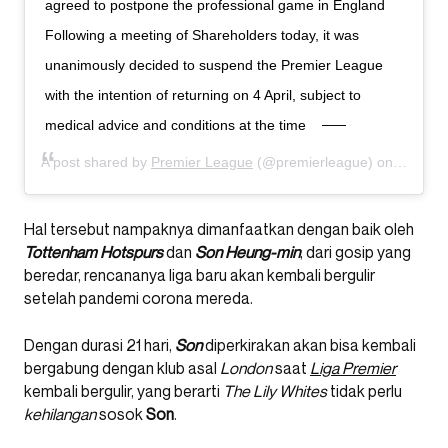
agreed to postpone the professional game in England
Following a meeting of Shareholders today, it was
unanimously decided to suspend the Premier League
with the intention of returning on 4 April, subject to
medical advice and conditions at the time
A post shared by
Premier League
(@premierleague) on
Mar 13,
Hal tersebut nampaknya dimanfaatkan dengan baik oleh
Tottenham Hotspurs
dan
Son Heung-min
, dari gosip yang
beredar, rencananya liga baru akan kembali bergulir
setelah pandemi corona mereda.
Dengan durasi 21 hari,
Son
diperkirakan akan bisa kembali
bergabung dengan klub asal
London
saat
Liga Premier
kembali bergulir, yang berarti
The Lily Whites
tidak perlu
kehilangan
sosok
Son
.