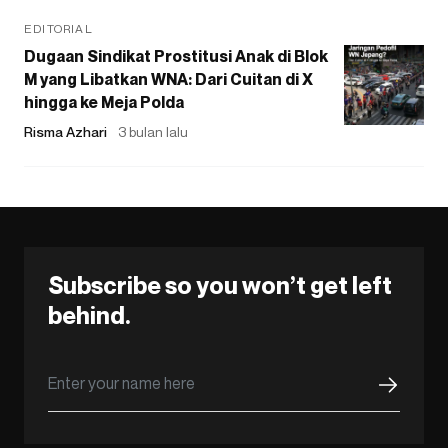
EDITORIAL
Dugaan Sindikat Prostitusi Anak di Blok
M yang Libatkan WNA: Dari Cuitan di X
hingga ke Meja Polda
Risma Azhari
3 bulan lalu
Subscribe so you won’t get left
behind.