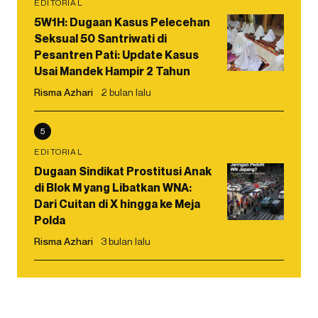
EDITORIAL
5W1H: Dugaan Kasus Pelecehan
Seksual 50 Santriwati di
Pesantren Pati: Update Kasus
Usai Mandek Hampir 2 Tahun
Risma Azhari
2 bulan lalu
5
EDITORIAL
Dugaan Sindikat Prostitusi Anak
di Blok M yang Libatkan WNA:
Dari Cuitan di X hingga ke Meja
Polda
Risma Azhari
3 bulan lalu