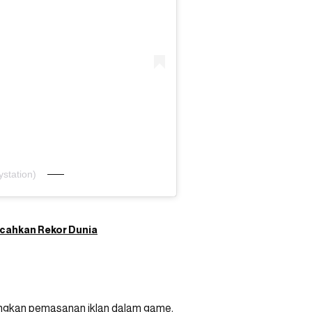
station)
Pecahkan Rekor Dunia
angkan pemasanan iklan dalam game.