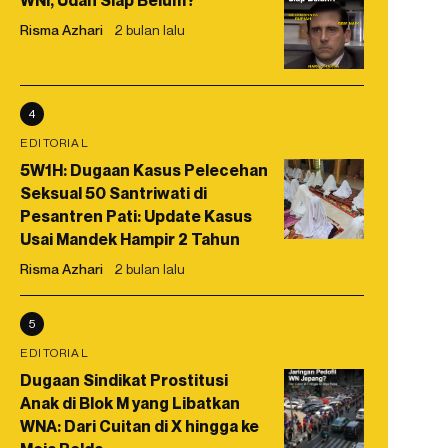
WNI, Udah Siap Belum?
Risma Azhari
2 bulan lalu
4
EDITORIAL
5W1H: Dugaan Kasus Pelecehan
Seksual 50 Santriwati di
Pesantren Pati: Update Kasus
Usai Mandek Hampir 2 Tahun
Risma Azhari
2 bulan lalu
5
EDITORIAL
Dugaan Sindikat Prostitusi
Anak di Blok M yang Libatkan
WNA: Dari Cuitan di X hingga ke