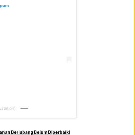
agram
station)
lanan Berlubang Belum Diperbaiki