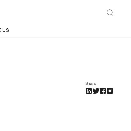
E US
Share