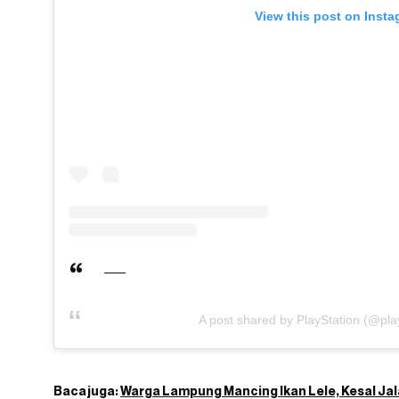
View this post on Inst
A post shared by PlayStation (@play
Baca juga:
Warga Lampung Mancing Ikan Lele, Kesal Ja