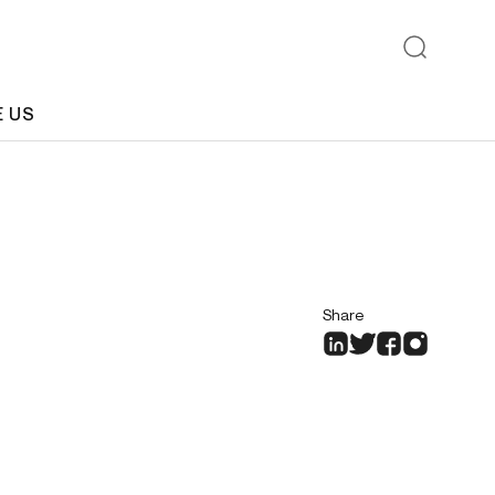
E US
Share