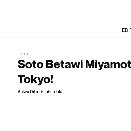
EDI
FOOD
Soto Betawi Miyamot
Tokyo!
Salwa Dita
5 tahun lalu