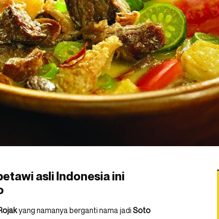
tawi asli Indonesia ini
o
Rojak
yang namanya berganti nama jadi
Soto