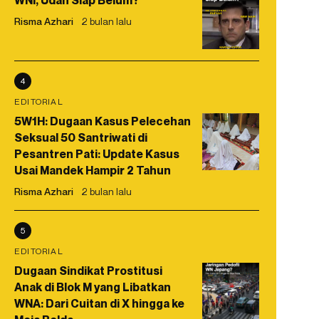
WNI, Udah Siap Belum?
Risma Azhari
2 bulan lalu
4
EDITORIAL
5W1H: Dugaan Kasus Pelecehan
Seksual 50 Santriwati di
Pesantren Pati: Update Kasus
Usai Mandek Hampir 2 Tahun
Risma Azhari
2 bulan lalu
5
EDITORIAL
Dugaan Sindikat Prostitusi
Anak di Blok M yang Libatkan
WNA: Dari Cuitan di X hingga ke