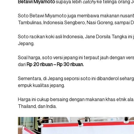
Betawi Miyamoto
supaya lebih
catchy
ke telinga orang 
Soto Betawi Miyamoto juga membawa makanan nusantara
Tambulinas, Indonesia Sengbero, Nasi Goreng, sampai D
Soto racikan koki asli Indonesia, Jane Dorsila Tangka in
Jepang.
Soal harga, soto versi jepang ini terpaut jauh dengan vers
dari
Rp 20 ribuan – Rp 30 ribuan.
Sementara, di Jepang seporsi soto ini dibanderol sehar
empuk kualitas jepang.
Harga ini cukup bersaing dengan makanan khas etnik ala
Thailand, dan India.