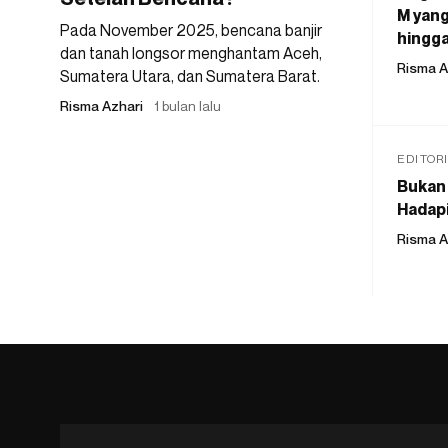
M yang
Pada November 2025, bencana banjir
hingga
dan tanah longsor menghantam Aceh,
Risma A
Sumatera Utara, dan Sumatera Barat.
Risma Azhari
1 bulan lalu
EDITOR
Bukan 
Hadapi
Risma A