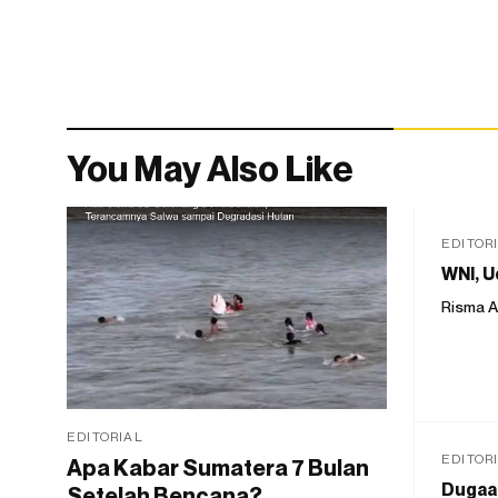
You May Also Like
EDITOR
WNI, U
Risma A
EDITORIAL
EDITOR
Apa Kabar Sumatera 7 Bulan
Dugaan
Setelah Bencana?