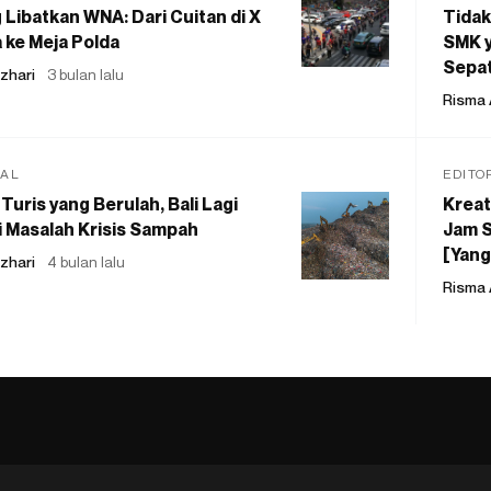
 Libatkan WNA: Dari Cuitan di X
Tidak
 ke Meja Polda
SMK y
Sepat
zhari
3 bulan lalu
Risma 
IAL
EDITO
Turis yang Berulah, Bali Lagi
Kreat
 Masalah Krisis Sampah
Jam S
[Yang
zhari
4 bulan lalu
Risma 