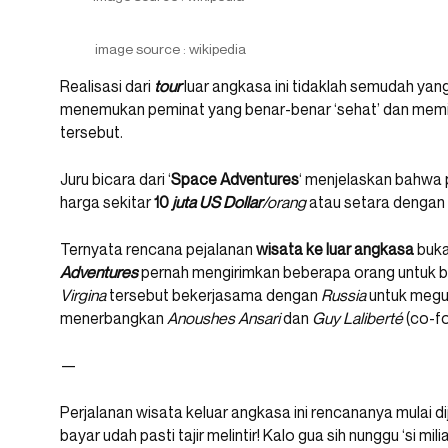
image source : wikipedia
Realisasi dari
tour
luar angkasa ini tidaklah semudah yan
menemukan peminat yang benar-benar ‘sehat’ dan memi
tersebut.
Juru bicara dari ‘
Space
Adventures
‘ menjelaskan bahwa 
harga sekitar
10
juta
US
Dollar
/orang
atau setara dengan …
Ternyata rencana pejalanan
wisata ke luar angkasa
buka
Adventures
pernah mengirimkan beberapa orang untuk bi
Virgina
tersebut bekerjasama dengan
Russia
untuk megu
menerbangkan
Anoushes Ansari
dan
Guy Laliberté
(co-f
—
Perjalanan wisata keluar angkasa ini rencananya mulai d
bayar udah pasti tajir melintir! Kalo gua sih nunggu ‘si mil