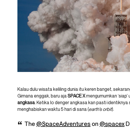
Kalau dulu wisata keliling dunia itu keren banget, sekara
Gimana enggak, baru aja
SPACE
X
mengumumkan ‘siap’ u
angkasa
. Ketika lo denger angkasa kan pasti identiknya
menghabiskan waktu 5 hari di sana (
earth’s
orbit
).
The
@SpaceAdventures
on
@spacex
D