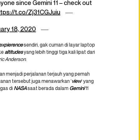
nyone since Gemini 11 – check out
tps://t.co/Zj31CGJuiu
ary 18, 2020
expierence
sendiri, gak cuman di layar laptop
ke
altitudes
yang lebih tinggi tiga kali lipat dari
ic
Anderson
.
n menjadi perjalanan terjauh yang pernah
lanan tersebut juga menawarkan ‘
view
‘ yang
ugas di
NASA
saat berada dalam
Gemini
11