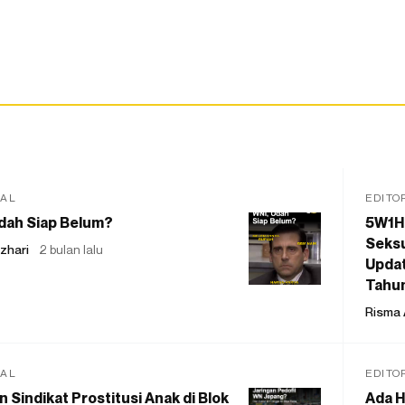
IAL
EDITO
dah Siap Belum?
5W1H
Seksu
zhari
2 bulan lalu
Updat
Tahu
Risma 
IAL
EDITO
 Sindikat Prostitusi Anak di Blok
Ada H