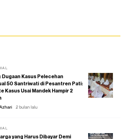
RIAL
: Dugaan Kasus Pelecehan
al 50 Santriwati di Pesantren Pati:
e Kasus Usai Mandek Hampir 2
n
Azhari
2 bulan lalu
RIAL
arga yang Harus Dibayar Demi