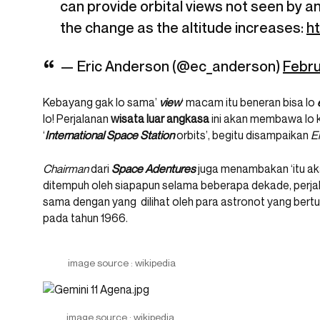
can provide orbital views not seen by a
the change as the altitude increases:
ht
— Eric Anderson (@ec_anderson)
Febru
Kebayang gak lo sama’
view
‘ macam itu beneran bisa lo
lo! Perjalanan
wisata luar angkasa
ini akan membawa lo 
‘
International Space
Station
orbits’, begitu disampaikan
Er
Chairman
dari
Space
Adentures
juga menambakan ‘itu aka
ditempuh oleh siapapun selama beberapa dekade, perja
sama dengan yang dilihat oleh para astronot yang bert
pada tahun 1966.
image source : wikipedia
image source : wikipedia