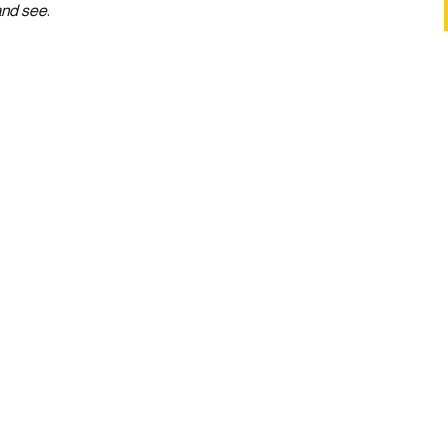
and see
.