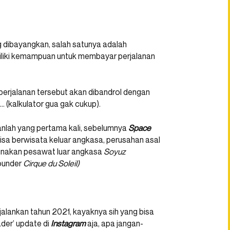
g dibayangkan, salah satunya adalah
liki kemampuan untuk membayar perjalanan
perjalanan tersebut akan dibandrol dengan
 (kalkulator gua gak cukup).
nlah yang pertama kali, sebelumnya
Space
sa berwisata keluar angkasa, perusahan asal
nakan pesawat luar angkasa
Soyuz
ounder
Cirque du Soleil)
ijalankan tahun 2021, kayaknya sih yang bisa
iader’ update di
Instagram
aja, apa jangan-