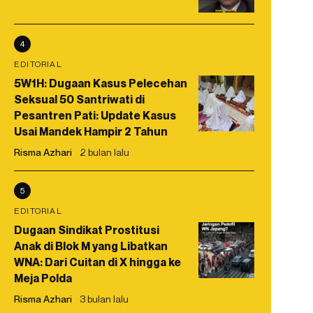
4
EDITORIAL
5W1H: Dugaan Kasus Pelecehan
Seksual 50 Santriwati di
Pesantren Pati: Update Kasus
Usai Mandek Hampir 2 Tahun
Risma Azhari
2 bulan lalu
5
EDITORIAL
Dugaan Sindikat Prostitusi
Anak di Blok M yang Libatkan
WNA: Dari Cuitan di X hingga ke
Meja Polda
Risma Azhari
3 bulan lalu