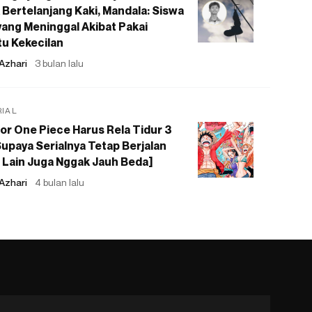
 Bertelanjang Kaki, Mandala: Siswa
ang Meninggal Akibat Pakai
u Kekecilan
Azhari
3 bulan lalu
RIAL
or One Piece Harus Rela Tidur 3
upaya Serialnya Tetap Berjalan
 Lain Juga Nggak Jauh Beda]
Azhari
4 bulan lalu