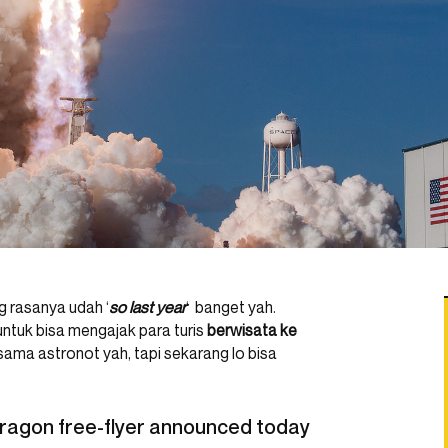
ng rasanya udah ‘
so last year
‘ banget yah.
ntuk bisa mengajak para turis
berwisata ke
 sama astronot yah, tapi sekarang lo bisa
ragon free-flyer announced today