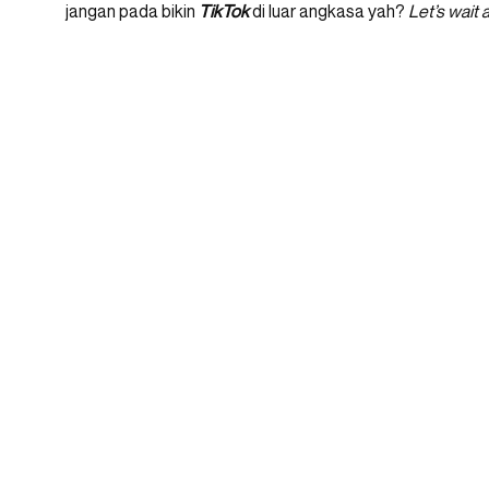
jangan pada bikin
TikTok
di luar angkasa yah?
Let’s wait 