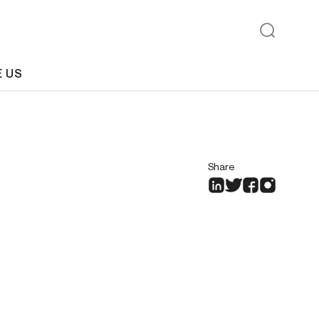
E US
Share