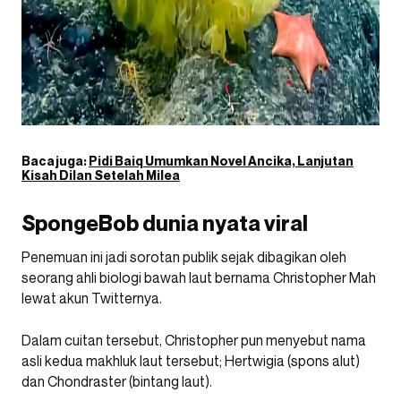
Baca juga:
Pidi Baiq Umumkan Novel Ancika, Lanjutan
Kisah Dilan Setelah Milea
SpongeBob dunia nyata viral
Penemuan ini jadi sorotan publik sejak dibagikan oleh
seorang ahli biologi bawah laut bernama Christopher Mah
lewat akun Twitternya.
Dalam cuitan tersebut, Christopher pun menyebut nama
asli kedua makhluk laut tersebut; Hertwigia (spons alut)
dan Chondraster (bintang laut).