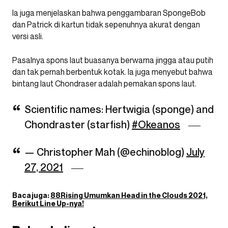
Ia juga menjelaskan bahwa penggambaran SpongeBob
dan Patrick di kartun tidak sepenuhnya akurat dengan
versi asli.
Pasalnya spons laut buasanya berwarna jingga atau putih
dan tak pernah berbentuk kotak. Ia juga menyebut bahwa
bintang laut Chondraser adalah pemakan spons laut.
Scientific names: Hertwigia (sponge) and
Chondraster (starfish)
#Okeanos
— Christopher Mah (@echinoblog)
July
27, 2021
Baca juga:
88Rising Umumkan Head in the Clouds 2021,
Berikut Line Up-nya!