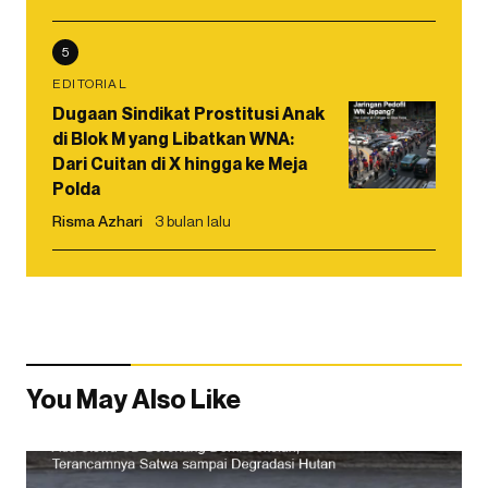
5
EDITORIAL
Dugaan Sindikat Prostitusi Anak
di Blok M yang Libatkan WNA:
Dari Cuitan di X hingga ke Meja
Polda
Risma Azhari
3 bulan lalu
You May Also Like