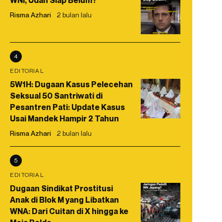
WNI, Udah Siap Belum?
Risma Azhari
2 bulan lalu
4
EDITORIAL
5W1H: Dugaan Kasus Pelecehan
Seksual 50 Santriwati di
Pesantren Pati: Update Kasus
Usai Mandek Hampir 2 Tahun
Risma Azhari
2 bulan lalu
5
EDITORIAL
Dugaan Sindikat Prostitusi
Anak di Blok M yang Libatkan
WNA: Dari Cuitan di X hingga ke