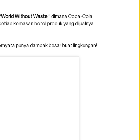
“
World Without Waste
,” dimana Coca-Cola
etiap kemasan botol produk yang dijualnya
ternyata punya dampak besar buat lingkungan!