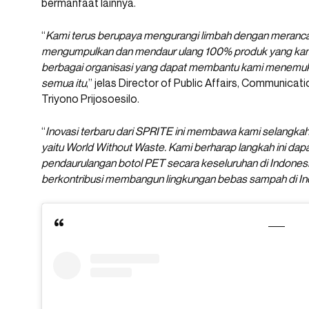
bermanfaat lainnya.
“
Kami terus berupaya mengurangi limbah dengan meranca
mengumpulkan dan mendaur ulang 100% produk yang kami 
berbagai organisasi yang dapat membantu kami menemuka
semua itu
,” jelas Director of Public Affairs, Communicat
Triyono Prijosoesilo.
“
Inovasi terbaru dari SPRITE ini membawa kami selangkah 
yaitu World Without Waste. Kami berharap langkah ini 
pendaurulangan botol PET secara keseluruhan di Indones
berkontribusi membangun lingkungan bebas sampah di In