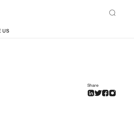
E US
Share