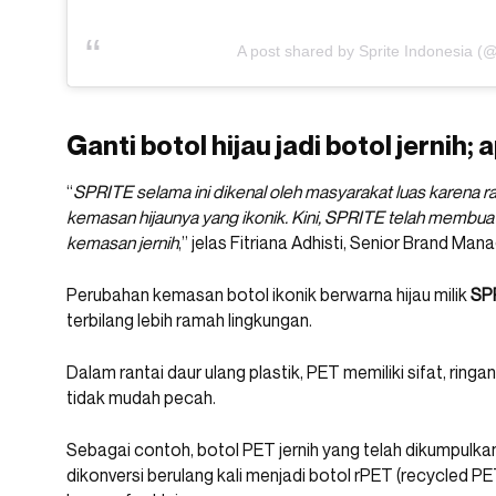
A post shared by Sprite Indonesia (@
Ganti botol hijau jadi botol jernih;
“
SPRITE selama ini dikenal oleh masyarakat luas karena
kemasan hijaunya yang ikonik. Kini, SPRITE telah membu
kemasan jernih
,” jelas Fitriana Adhisti, Senior Brand M
Perubahan kemasan botol ikonik berwarna hijau milik
SP
terbilang lebih ramah lingkungan.
Dalam rantai daur ulang plastik, PET memiliki sifat, ring
tidak mudah pecah.
Sebagai contoh, botol PET jernih yang telah dikumpulka
dikonversi berulang kali menjadi botol rPET (recycled P