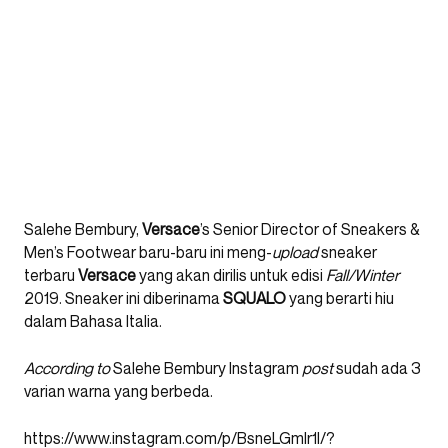
Salehe Bembury,
Versace
’s Senior Director of Sneakers &
Men’s Footwear baru-baru ini meng-
upload
sneaker
terbaru
Versace
yang akan dirilis untuk edisi
Fall/Winter
2019. Sneaker ini diberinama
SQUALO
yang berarti hiu
dalam Bahasa Italia.
According to
Salehe Bembury Instagram
post
sudah ada 3
varian warna yang berbeda.
https://www.instagram.com/p/BsneLGmlr1I/?