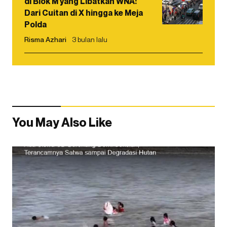
di Blok M yang Libatkan WNA:
Dari Cuitan di X hingga ke Meja
Polda
Risma Azhari
3 bulan lalu
You May Also Like