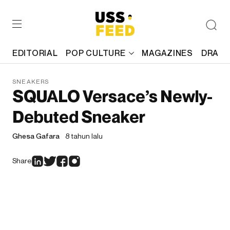
EDITORIAL
POP CULTURE
MAGAZINES
DRAFT
SNEAKERS
SQUALO Versace’s Newly-
Debuted Sneaker
Ghesa Gafara
8 tahun lalu
Share