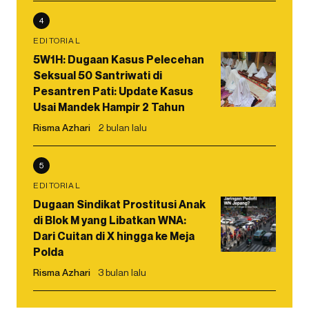
4
EDITORIAL
5W1H: Dugaan Kasus Pelecehan
Seksual 50 Santriwati di
Pesantren Pati: Update Kasus
Usai Mandek Hampir 2 Tahun
Risma Azhari
2 bulan lalu
5
EDITORIAL
Dugaan Sindikat Prostitusi Anak
di Blok M yang Libatkan WNA:
Dari Cuitan di X hingga ke Meja
Polda
Risma Azhari
3 bulan lalu