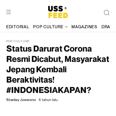
EDITORIAL
POP CULTURE
MAGAZINES
DRAFT
POP CULTURE
Status Darurat Corona
Resmi Dicabut, Masyarakat
Jepang Kembali
Beraktivitas!
#INDONESIAKAPAN?
Stanley Joewono
6 tahun lalu