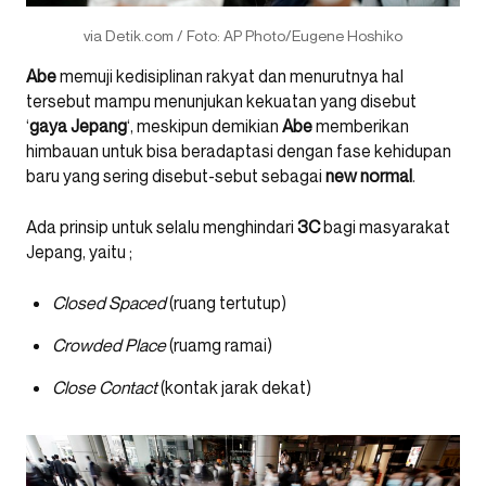
via Detik.com / Foto: AP Photo/Eugene Hoshiko
Abe
memuji kedisiplinan rakyat dan menurutnya hal
tersebut mampu menunjukan kekuatan yang disebut
‘
gaya
Jepang
‘, meskipun demikian
Abe
memberikan
himbauan untuk bisa beradaptasi dengan fase kehidupan
baru yang sering disebut-sebut sebagai
new normal
.
Ada prinsip untuk selalu menghindari
3C
bagi masyarakat
Jepang, yaitu ;
Closed Spaced
(ruang tertutup)
Crowded Place
(ruamg ramai)
Close Contact
(kontak jarak dekat)