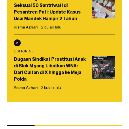
Seksual 50 Santriwati di
Pesantren Pati: Update Kasus
Usai Mandek Hampir 2 Tahun
Risma Azhari
2 bulan lalu
5
EDITORIAL
Dugaan Sindikat Prostitusi Anak
di Blok M yang Libatkan WNA:
Dari Cuitan di X hingga ke Meja
Polda
Risma Azhari
3 bulan lalu