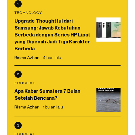
1
TECHNOLOGY
Upgrade Thoughtful dari
Samsung: Jawab Kebutuhan
Berbeda dengan Series HP Lipat
yang Dipecah Jadi Tiga Karakter
Berbeda
Risma Azhari
4 hari lalu
2
EDITORIAL
Apa Kabar Sumatera 7 Bulan
Setelah Bencana?
Risma Azhari
1 bulan lalu
3
EDITORIAL