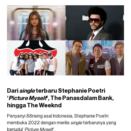
Dari
single
terbaru Stephanie Poetri
‘
Picture Myself
‘, The Panasdalam Bank,
hingga The Weeknd
Penyanyi 88rising asal Indonesia, Stephanie Poetri
membuka 2022 dengan merilis
single
terbarunya yang
berjudul ‘
Picture Myself
‘.