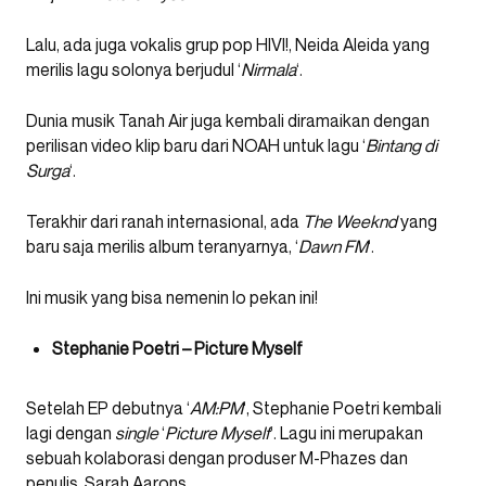
Lalu, ada juga vokalis grup pop HIVI!, Neida Aleida yang
merilis lagu solonya berjudul ‘
Nirmala
‘.
Dunia musik Tanah Air juga kembali diramaikan dengan
perilisan video klip baru dari NOAH untuk lagu ‘
Bintang di
Surga
‘.
Terakhir dari ranah internasional, ada
The Weeknd
yang
baru saja merilis album teranyarnya, ‘
Dawn FM
‘.
Ini musik yang bisa nemenin lo pekan ini!
Stephanie Poetri – Picture Myself
Setelah EP debutnya ‘
AM:PM
‘, Stephanie Poetri kembali
lagi dengan
single
‘
Picture Myself
‘. Lagu ini merupakan
sebuah kolaborasi dengan produser M-Phazes dan
penulis Sarah Aarons.