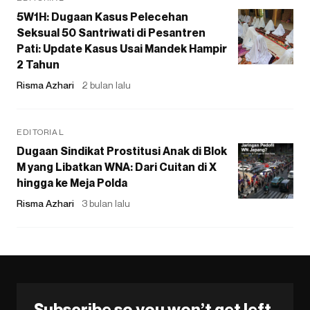
5W1H: Dugaan Kasus Pelecehan
Seksual 50 Santriwati di Pesantren
Pati: Update Kasus Usai Mandek Hampir
2 Tahun
Risma Azhari
2 bulan lalu
EDITORIAL
Dugaan Sindikat Prostitusi Anak di Blok
M yang Libatkan WNA: Dari Cuitan di X
hingga ke Meja Polda
Risma Azhari
3 bulan lalu
Subscribe so you won’t get left