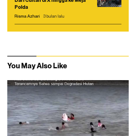
Dari Cuitan di X hingga ke Meja
Polda
Risma Azhari
3 bulan lalu
You May Also Like