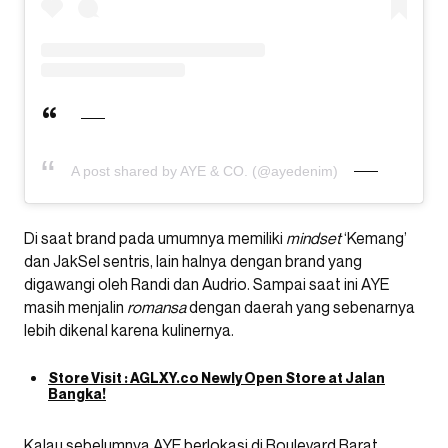
A post shared by AYE & CO. (@ayedenim)
Di saat brand pada umumnya memiliki
mindset
‘Kemang’
dan JakSel sentris, lain halnya dengan brand yang
digawangi oleh Randi dan Audrio. Sampai saat ini AYE
masih menjalin
romansa
dengan daerah yang sebenarnya
lebih dikenal karena kulinernya.
Store Visit : AGLXY.co Newly Open Store at Jalan
Bangka!
Kalau sebelumnya AYE berlokasi di Boulevard Barat