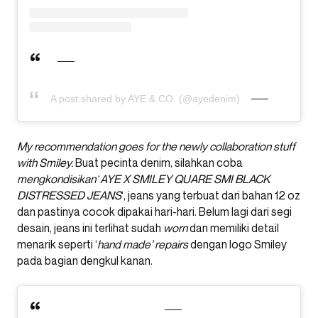
A post shared by AYE & CO. (@ayedenim)
My recommendation goes for the newly collaboration stuff
with Smiley.
Buat pecinta denim, silahkan coba
mengkondisikan
‘
AYE X SMILEY QUARE SMI BLACK
DISTRESSED JEANS
‘, jeans yang terbuat dari bahan 12 oz
dan pastinya cocok dipakai hari-hari. Belum lagi dari segi
desain, jeans ini terlihat sudah
worn
dan memiliki detail
menarik seperti ‘
hand made’ repairs
dengan logo Smiley
pada bagian dengkul kanan.