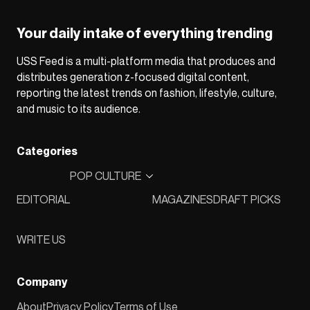
Your daily intake of everything trending
USS Feed is a multi-platform media that produces and
distributes generation z-focused digital content,
reporting the latest trends on fashion, lifestyle, culture,
and music to its audience.
Categories
POP CULTURE
EDITORIAL
MAGAZINES
DRAFT PICKS
WRITE US
Company
About
Privacy Policy
Terms of Use