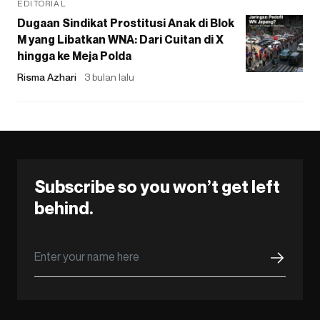
EDITORIAL
Dugaan Sindikat Prostitusi Anak di Blok
M yang Libatkan WNA: Dari Cuitan di X
hingga ke Meja Polda
Risma Azhari
3 bulan lalu
Subscribe so you won’t get left
behind.