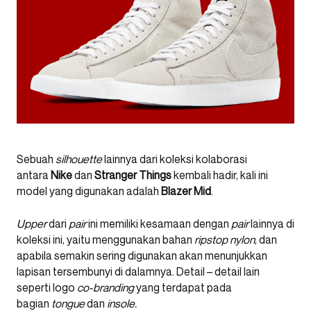
Sebuah
silhouette
lainnya dari koleksi kolaborasi
antara
Nike
dan
Stranger Things
kembali hadir, kali ini
model yang digunakan adalah
Blazer Mid
.
Upper
dari
pair
ini memiliki kesamaan dengan
pair
lainnya di
koleksi ini, yaitu menggunakan bahan
ripstop nylon
, dan
apabila semakin sering digunakan akan menunjukkan
lapisan tersembunyi di dalamnya. Detail – detail lain
seperti logo
co-branding
yang terdapat pada
bagian
tongue
dan
insole.