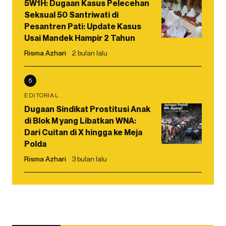
5W1H: Dugaan Kasus Pelecehan
Seksual 50 Santriwati di
Pesantren Pati: Update Kasus
Usai Mandek Hampir 2 Tahun
Risma Azhari
2 bulan lalu
5
EDITORIAL
Dugaan Sindikat Prostitusi Anak
di Blok M yang Libatkan WNA:
Dari Cuitan di X hingga ke Meja
Polda
Risma Azhari
3 bulan lalu