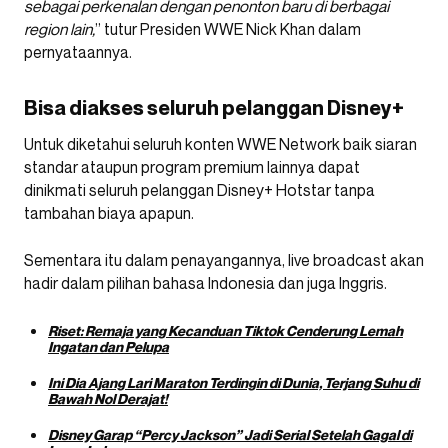
sebagai perkenalan dengan penonton baru di berbagai
region lain,
” tutur Presiden WWE Nick Khan dalam
pernyataannya.
Bisa diakses seluruh pelanggan Disney+
Untuk diketahui seluruh konten WWE Network baik siaran
standar ataupun program premium lainnya dapat
dinikmati seluruh pelanggan Disney+ Hotstar tanpa
tambahan biaya apapun.
Sementara itu dalam penayangannya, live broadcast akan
hadir dalam pilihan bahasa Indonesia dan juga Inggris.
Riset: Remaja yang Kecanduan Tiktok Cenderung Lemah
Ingatan dan Pelupa
Ini Dia Ajang Lari Maraton Terdingin di Dunia, Terjang Suhu di
Bawah Nol Derajat!
Disney Garap “Percy Jackson” Jadi Serial Setelah Gagal di