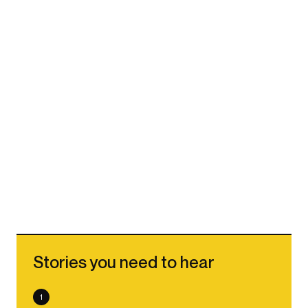
Stories you need to hear
1