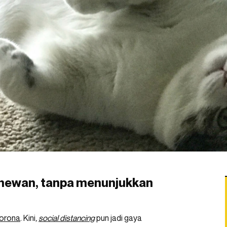
 hewan, tanpa menunjukkan
orona
. Kini
,
social distancing
pun jadi gaya