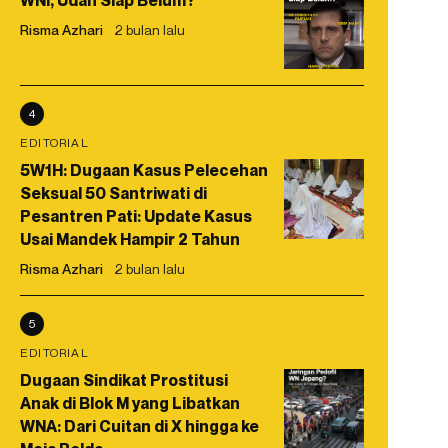
WNI, Udah Siap Belum?
Risma Azhari
2 bulan lalu
4
EDITORIAL
5W1H: Dugaan Kasus Pelecehan
Seksual 50 Santriwati di
Pesantren Pati: Update Kasus
Usai Mandek Hampir 2 Tahun
Risma Azhari
2 bulan lalu
5
EDITORIAL
Dugaan Sindikat Prostitusi
Anak di Blok M yang Libatkan
WNA: Dari Cuitan di X hingga ke