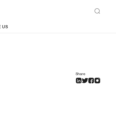
E US
Share