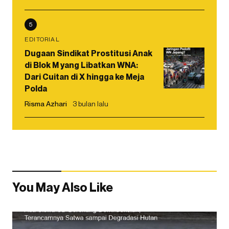
5
EDITORIAL
Dugaan Sindikat Prostitusi Anak
di Blok M yang Libatkan WNA:
Dari Cuitan di X hingga ke Meja
Polda
Risma Azhari
3 bulan lalu
You May Also Like