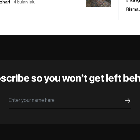
zhari
4 bulan lalu
Risma 
scribe so you won’t get left beh