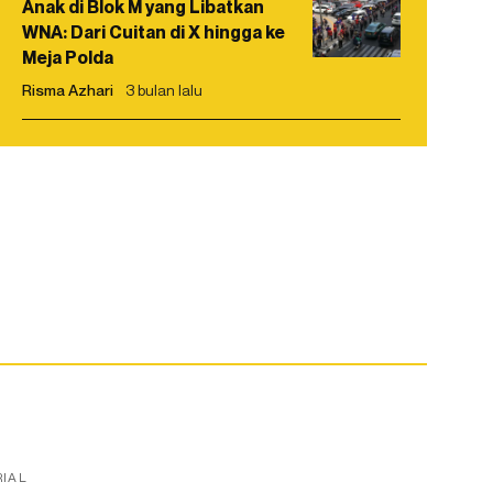
Anak di Blok M yang Libatkan
WNA: Dari Cuitan di X hingga ke
Meja Polda
Risma Azhari
3 bulan lalu
RIAL