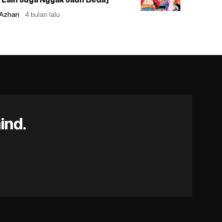
Azhari
4 bulan lalu
ind.