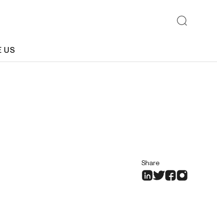
E US
Share