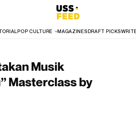
TORIAL
POP CULTURE
MAGAZINES
DRAFT PICKS
WRIT
takan Musik
 Masterclass by