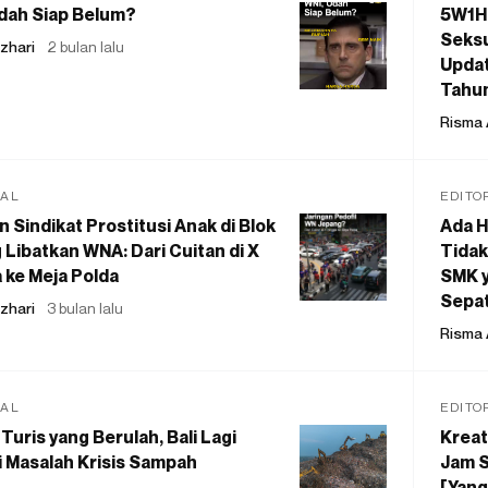
dah Siap Belum?
5W1H
Seksu
zhari
2 bulan lalu
Updat
Tahu
Risma 
IAL
EDITO
 Sindikat Prostitusi Anak di Blok
Ada H
 Libatkan WNA: Dari Cuitan di X
Tidak
 ke Meja Polda
SMK y
Sepat
zhari
3 bulan lalu
Risma 
IAL
EDITO
Turis yang Berulah, Bali Lagi
Kreat
 Masalah Krisis Sampah
Jam S
[Yang