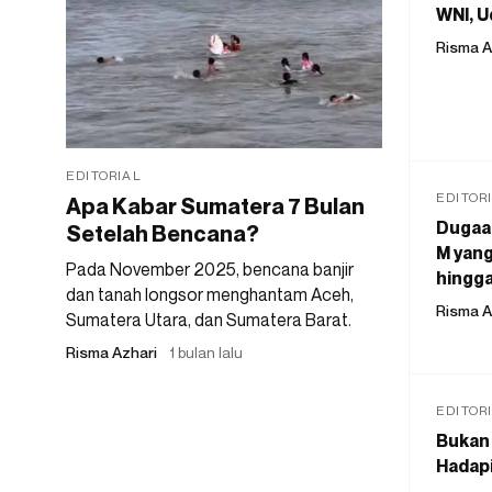
WNI, U
Risma A
EDITORIAL
EDITOR
Apa Kabar Sumatera 7 Bulan
Dugaan
Setelah Bencana?
M yang
Pada November 2025, bencana banjir
hingga
dan tanah longsor menghantam Aceh,
Risma A
Sumatera Utara, dan Sumatera Barat.
Risma Azhari
1 bulan lalu
EDITOR
Bukan 
Hadapi