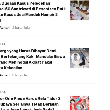
: Dugaan Kasus Pelecehan
al 50 Santriwati di Pesantren Pati:
e Kasus Usai Mandek Hampir 2
n
Azhari
2 bulan lalu
RIAL
arga yang Harus Dibayar Demi
 Bertelanjang Kaki, Mandala: Siswa
ang Meninggal Akibat Pakai
u Kekecilan
Azhari
3 bulan lalu
RIAL
or One Piece Harus Rela Tidur 3
upaya Serialnya Tetap Berjalan
 Lain Juga Nggak Jauh Beda]