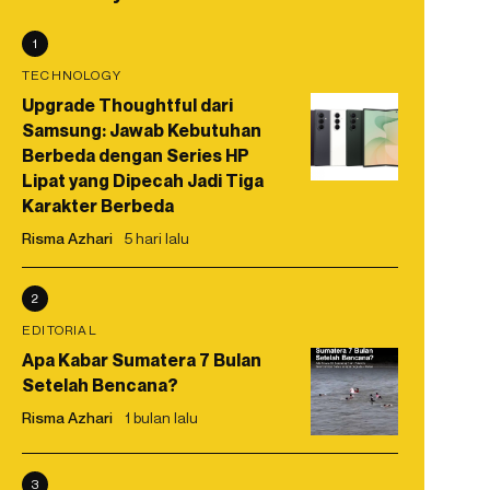
1
TECHNOLOGY
Upgrade Thoughtful dari
Samsung: Jawab Kebutuhan
Berbeda dengan Series HP
Lipat yang Dipecah Jadi Tiga
Karakter Berbeda
Risma Azhari
5 hari lalu
2
EDITORIAL
Apa Kabar Sumatera 7 Bulan
Setelah Bencana?
Risma Azhari
1 bulan lalu
3