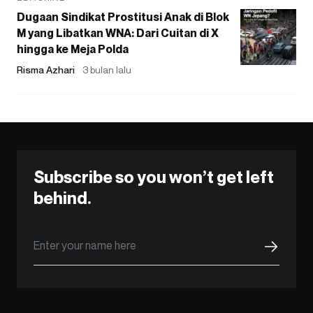
Dugaan Sindikat Prostitusi Anak di Blok
M yang Libatkan WNA: Dari Cuitan di X
hingga ke Meja Polda
Risma Azhari
3 bulan lalu
Subscribe so you won’t get left
behind.