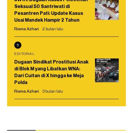
Seksual 50 Santriwati di
Pesantren Pati: Update Kasus
Usai Mandek Hampir 2 Tahun
Risma Azhari
2 bulan lalu
5
EDITORIAL
Dugaan Sindikat Prostitusi Anak
di Blok M yang Libatkan WNA:
Dari Cuitan di X hingga ke Meja
Polda
Risma Azhari
3 bulan lalu