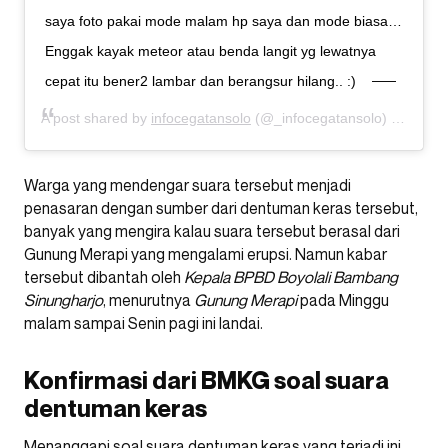
saya foto pakai mode malam hp saya dan mode biasa…
Enggak kayak meteor atau benda langit yg lewatnya
cepat itu bener2 lambar dan berangsur hilang.. :)
A post shared by
infocegatansolo
(@_infocegatansolo) on
May 1
Warga yang mendengar suara tersebut menjadi
penasaran dengan sumber dari dentuman keras tersebut,
banyak yang mengira kalau suara tersebut berasal dari
Gunung Merapi yang mengalami erupsi. Namun kabar
tersebut dibantah oleh
Kepala BPBD Boyolali Bambang
Sinungharjo
, menurutnya
Gunung Merapi
pada Minggu
malam sampai Senin pagi ini landai.
Konfirmasi dari BMKG soal suara
dentuman keras
Menanggapi soal suara dentuman keras yang terjadi ini,