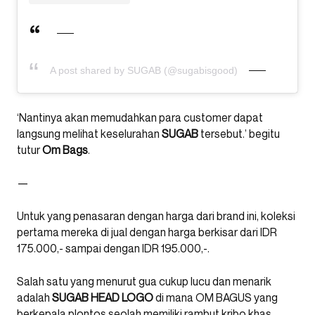
A post shared by SUGAB (@sugabisgood)
‘Nantinya akan memudahkan para customer dapat
langsung melihat keselurahan
SUGAB
tersebut.’ begitu
tutur
Om
Bags
.
—
Untuk yang penasaran dengan harga dari brand ini, koleksi
pertama mereka di jual dengan harga berkisar dari IDR
175.000,- sampai dengan IDR 195.000,-.
Salah satu yang menurut gua cukup lucu dan menarik
adalah
SUGAB HEAD LOGO
di mana OM BAGUS yang
berkepala plontos seolah memiliki rambut kribo khas