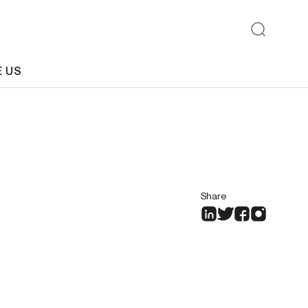
E US
Share