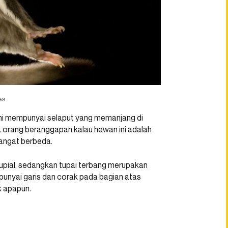
es
ni mempunyai selaput yang memanjang di
k orang beranggapan kalau hewan ini adalah
sangat berbeda.
upial, sedangkan tupai terbang merupakan
mpunyai garis dan corak pada bagian atas
k apapun.