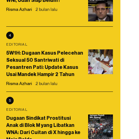
WNI, Udah Siap Belum?
Risma Azhari
2 bulan lalu
4
EDITORIAL
5W1H: Dugaan Kasus Pelecehan
Seksual 50 Santriwati di
Pesantren Pati: Update Kasus
Usai Mandek Hampir 2 Tahun
Risma Azhari
2 bulan lalu
5
EDITORIAL
Dugaan Sindikat Prostitusi
Anak di Blok M yang Libatkan
WNA: Dari Cuitan di X hingga ke