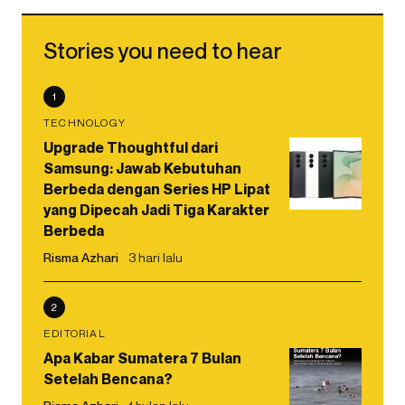
Stories you need to hear
1
TECHNOLOGY
Upgrade Thoughtful dari
Samsung: Jawab Kebutuhan
Berbeda dengan Series HP Lipat
yang Dipecah Jadi Tiga Karakter
Berbeda
Risma Azhari
3 hari lalu
2
EDITORIAL
Apa Kabar Sumatera 7 Bulan
Setelah Bencana?