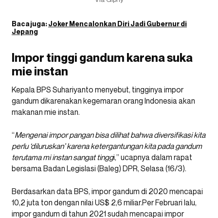
Baca juga:
Joker Mencalonkan Diri Jadi Gubernur di
Jepang
Impor tinggi gandum karena suka
mie instan
Kepala BPS Suhariyanto menyebut, tingginya impor
gandum dikarenakan kegemaran orang Indonesia akan
makanan mie instan.
“
Mengenai impor pangan bisa dilihat bahwa diversifikasi kita
perlu ‘diluruskan’ karena ketergantungan kita pada gandum
terutama mi instan sangat tingg
i,” ucapnya dalam rapat
bersama Badan Legislasi (Baleg) DPR, Selasa (16/3).
Berdasarkan data BPS, impor gandum di 2020 mencapai
10,2 juta ton dengan nilai US$ 2,6 miliar.Per Februari lalu,
impor gandum di tahun 2021 sudah mencapai impor