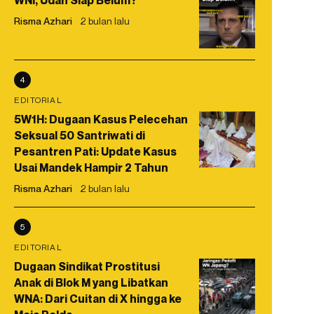
WNI, Udah Siap Belum?
Risma Azhari
2 bulan lalu
4
EDITORIAL
5W1H: Dugaan Kasus Pelecehan
Seksual 50 Santriwati di
Pesantren Pati: Update Kasus
Usai Mandek Hampir 2 Tahun
Risma Azhari
2 bulan lalu
5
EDITORIAL
Dugaan Sindikat Prostitusi
Anak di Blok M yang Libatkan
WNA: Dari Cuitan di X hingga ke