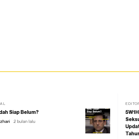
IAL
EDITO
dah Siap Belum?
5W1H
Seksu
zhari
2 bulan lalu
Updat
Tahu