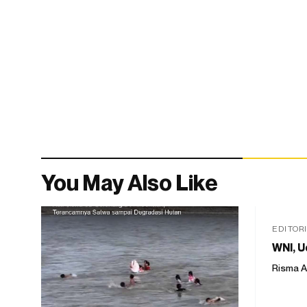
You May Also Like
EDITOR
WNI, U
Risma A