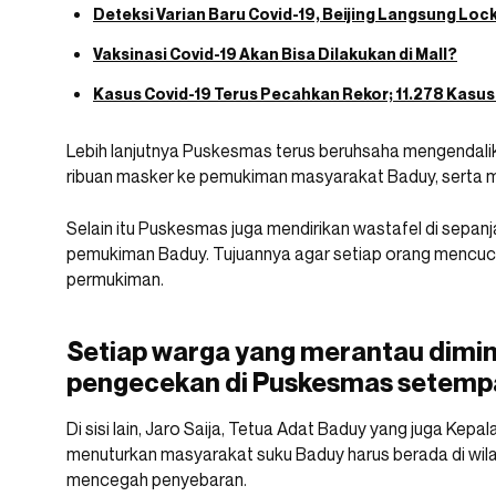
Deteksi Varian Baru Covid-19, Beijing Langsung Lo
Vaksinasi Covid-19 Akan Bisa Dilakukan di Mall?
Kasus Covid-19 Terus Pecahkan Rekor; 11.278 Kasu
Lebih lanjutnya Puskesmas terus beruhsaha mengendal
ribuan masker ke pemukiman masyarakat Baduy, serta 
Selain itu Puskesmas juga mendirikan wastafel di sepa
pemukiman Baduy. Tujuannya agar setiap orang mencu
permukiman.
Setiap warga yang merantau dimi
pengecekan di Puskesmas setemp
Di sisi lain, Jaro Saija, Tetua Adat Baduy yang juga K
menuturkan masyarakat suku Baduy harus berada di wila
mencegah penyebaran.