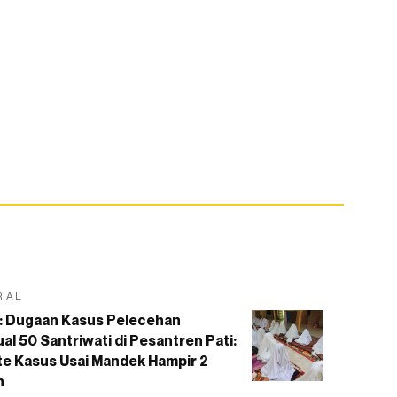
RIAL
: Dugaan Kasus Pelecehan
al 50 Santriwati di Pesantren Pati:
e Kasus Usai Mandek Hampir 2
n