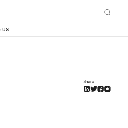
E US
Share