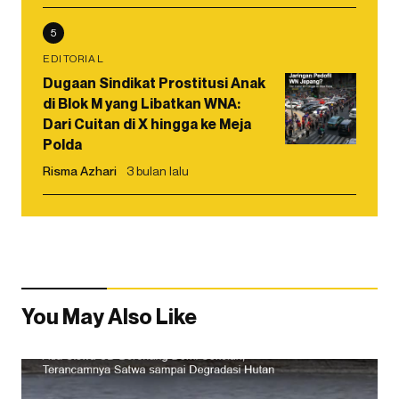
5
EDITORIAL
Dugaan Sindikat Prostitusi Anak
di Blok M yang Libatkan WNA:
Dari Cuitan di X hingga ke Meja
Polda
Risma Azhari
3 bulan lalu
You May Also Like