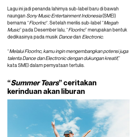
Lagu ini jadi penanda lahirnya sub-label baru di bawah
naungan
Sony Music Entertainment Indonesia
(SMEI)
bernama “
FloorInc
“. Setelah merilis sub-label “
Megah
Music
” pada Desember lalu, “
FloorInc
” merupakan bentuk
dedikasinya pada musik
Dance
dan
Electronic
.
“
Melalui FloorInc, kamu ingin mengembangkan potensi juga
talenta Dance dan Electronic dengan dukungan kreatif,
”
kata SMEI dalam pernyataan tertulis.
“
Summer Tears
” ceritakan
kerinduan akan liburan