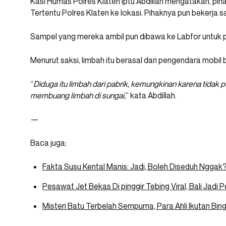
Kasi Humas Polres Klaten Iptu Abdillah mengatakan, pi
Tertentu Polres Klaten ke lokasi. Pihaknya pun bekerja
Sampel yang mereka ambil pun dibawa ke Labfor untuk pe
Menurut saksi, limbah itu berasal dari pengendara mobi
“
Diduga itu limbah dari pabrik, kemungkinan karena tidak
membuang limbah di sungai,
” kata Abdillah.
—
Baca juga:
Fakta Susu Kental Manis: Jadi, Boleh Diseduh Nggak
Pesawat Jet Bekas Di pinggir Tebing Viral, Bali Jadi 
Misteri Batu Terbelah Sempurna, Para Ahli Ikutan Bin