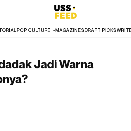
TORIAL
POP CULTURE
MAGAZINES
DRAFT PICKS
WRIT
ndadak Jadi Warna
bnya?