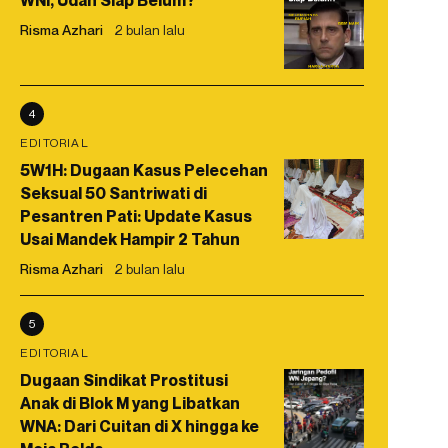
WNI, Udah Siap Belum?
Risma Azhari
2 bulan lalu
4
EDITORIAL
5W1H: Dugaan Kasus Pelecehan
Seksual 50 Santriwati di
Pesantren Pati: Update Kasus
Usai Mandek Hampir 2 Tahun
Risma Azhari
2 bulan lalu
5
EDITORIAL
Dugaan Sindikat Prostitusi
Anak di Blok M yang Libatkan
WNA: Dari Cuitan di X hingga ke