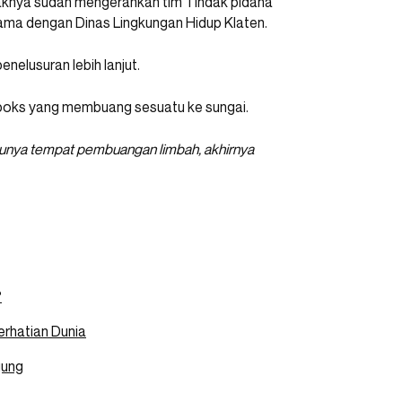
haknya sudah mengerahkan tim Tindak pidana
 sama dengan Dinas Lingkungan Hidup Klaten.
nelusuran lebih lanjut.
l boks yang membuang sesuatu ke sungai.
 punya tempat pembuangan limbah, akhirnya
?
Perhatian Dunia
gung