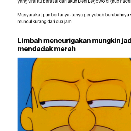
yang viral itu berasal dari akun Deni Legowo di grup Fac
Masyarakat pun bertanya-tanya penyebab berubahnya war
muncul kurang dari dua jam.
Limbah mencurigakan mungkin jadi
mendadak merah