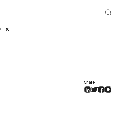
E US
Share