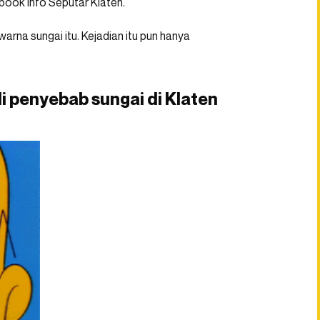
ebook Info Seputar Klaten.
na sungai itu. Kejadian itu pun hanya
 penyebab sungai di Klaten