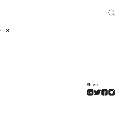
E US
Share