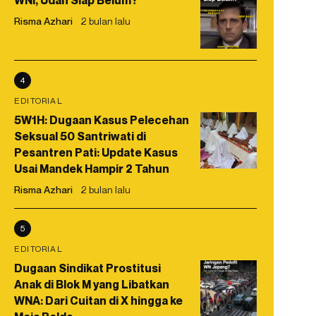
WNI, Udah Siap Belum?
Risma Azhari
2 bulan lalu
4
EDITORIAL
5W1H: Dugaan Kasus Pelecehan
Seksual 50 Santriwati di
Pesantren Pati: Update Kasus
Usai Mandek Hampir 2 Tahun
Risma Azhari
2 bulan lalu
5
EDITORIAL
Dugaan Sindikat Prostitusi
Anak di Blok M yang Libatkan
WNA: Dari Cuitan di X hingga ke