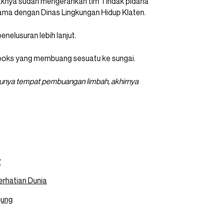
haknya sudah mengerahkan tim Tindak pidana
 sama dengan Dinas Lingkungan Hidup Klaten.
nelusuran lebih lanjut.
l boks yang membuang sesuatu ke sungai.
 punya tempat pembuangan limbah, akhirnya
?
Perhatian Dunia
gung