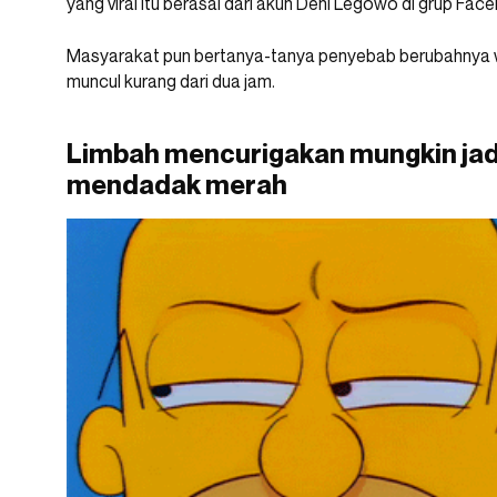
yang viral itu berasal dari akun Deni Legowo di grup Fac
Masyarakat pun bertanya-tanya penyebab berubahnya war
muncul kurang dari dua jam.
Limbah mencurigakan mungkin jadi
mendadak merah