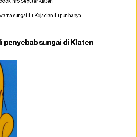
ebook Info Seputar Klaten.
na sungai itu. Kejadian itu pun hanya
 penyebab sungai di Klaten