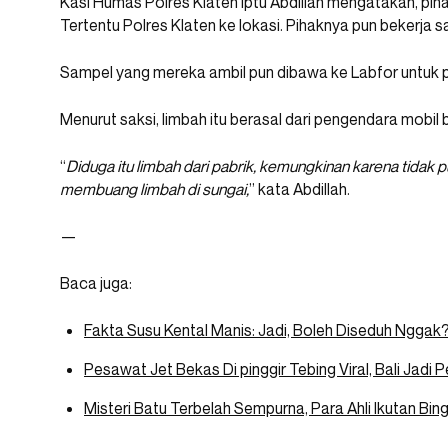
Kasi Humas Polres Klaten Iptu Abdillah mengatakan, pi
Tertentu Polres Klaten ke lokasi. Pihaknya pun bekerja
Sampel yang mereka ambil pun dibawa ke Labfor untuk pe
Menurut saksi, limbah itu berasal dari pengendara mobi
“
Diduga itu limbah dari pabrik, kemungkinan karena tidak
membuang limbah di sungai,
” kata Abdillah.
—
Baca juga:
Fakta Susu Kental Manis: Jadi, Boleh Diseduh Nggak
Pesawat Jet Bekas Di pinggir Tebing Viral, Bali Jadi 
Misteri Batu Terbelah Sempurna, Para Ahli Ikutan Bin