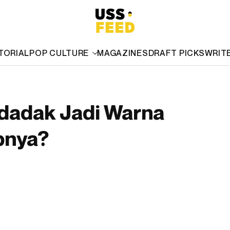
TORIAL
POP CULTURE
MAGAZINES
DRAFT PICKS
WRIT
ndadak Jadi Warna
bnya?