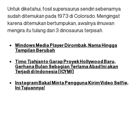
Untuk diketahui, fosil supersaurus sendiri sebenarnya
sudah ditemukan pada 1973 di Colorado. Mengingat
karena ditemukan bertumpukan, awalnya ilmuwan
mengira itu tulang dari 3 dinosaurus terpisah.
Windows Media Player Dirombak, Nama Hingga
Tampilan Berubah
Timo Tjahjanto Garap Proyek Hollywood Baru,
Gerhana Bulan Sebagian Terlama Abad Ini akan
Terjadi di Indonesia [ICYMI]
Instagram Bakal Minta Pengguna Kirim Video Selfie,
Ini Tujuannya!