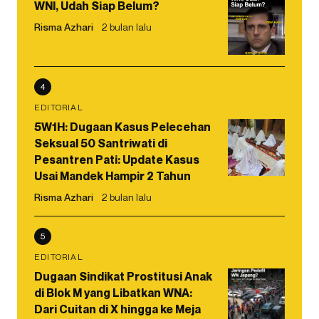
WNI, Udah Siap Belum?
Risma Azhari
2 bulan lalu
4
EDITORIAL
5W1H: Dugaan Kasus Pelecehan
Seksual 50 Santriwati di
Pesantren Pati: Update Kasus
Usai Mandek Hampir 2 Tahun
Risma Azhari
2 bulan lalu
5
EDITORIAL
Dugaan Sindikat Prostitusi Anak
di Blok M yang Libatkan WNA:
Dari Cuitan di X hingga ke Meja