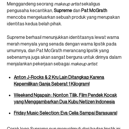
Menggandeng seorang
makeup artist
sekaligus
pengusaha kecantikan,
Supreme
dan
Pat McGrath
mencoba mengeluarkan sebuah produk yang merupakan
identitas kedua belah pihak.
Supreme berhasil menunjukkan identitasnya lewat warna
merah menyala yang senada dengan warna lipstik pada
umumnya, dan Pat McGrath merancang lipstik yang
sebenarnya juga akan sangat berguna untuk dirinya dalam
menjalankan pekerjaan sebagai
makeup artist
.
Anton J-Rocks & 2 Kru Lain Ditangkap Karena
Kepemilikan Ganja Seberat 1 Kilogram!
Weekend Ngapain : Nonton Tilik, Film Pendek Kocak
yang Menggambarkan Dua Kubu Netizen Indonesia
Friday Music Selection: Eva Celia Sampai Barasuara!
Corak logo Supreme pun menyelimuti dari badan lipstik ini.