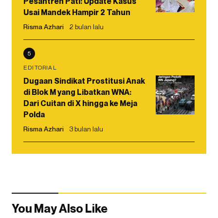
Pesantren Pati: Update Kasus
Usai Mandek Hampir 2 Tahun
Risma Azhari
2 bulan lalu
5
EDITORIAL
Dugaan Sindikat Prostitusi Anak
di Blok M yang Libatkan WNA:
Dari Cuitan di X hingga ke Meja
Polda
Risma Azhari
3 bulan lalu
You May Also Like