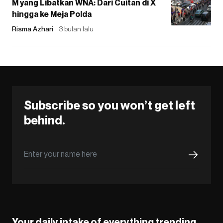
M yang Libatkan WNA: Dari Cuitan di X
hingga ke Meja Polda
Risma Azhari
3 bulan lalu
Subscribe so you won’t get left
behind.
Your daily intake of everything trending