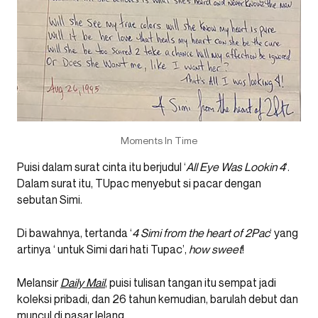
Moments In Time
Puisi dalam surat cinta itu berjudul ‘
All Eye Was Lookin 4
‘.
Dalam surat itu, TUpac menyebut si pacar dengan
sebutan Simi.
Di bawahnya, tertanda ‘
4 Simi from the heart of 2Pac
‘ yang
artinya ‘ untuk Simi dari hati Tupac’,
how sweet
!
Melansir
Daily Mail
, puisi tulisan tangan itu sempat jadi
koleksi pribadi, dan 26 tahun kemudian, barulah debut dan
muncul di pasar lelang.