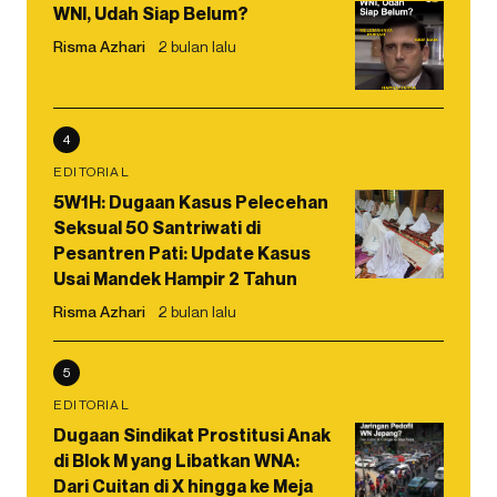
WNI, Udah Siap Belum?
Risma Azhari
2 bulan lalu
4
EDITORIAL
5W1H: Dugaan Kasus Pelecehan
Seksual 50 Santriwati di
Pesantren Pati: Update Kasus
Usai Mandek Hampir 2 Tahun
Risma Azhari
2 bulan lalu
5
EDITORIAL
Dugaan Sindikat Prostitusi Anak
di Blok M yang Libatkan WNA:
Dari Cuitan di X hingga ke Meja