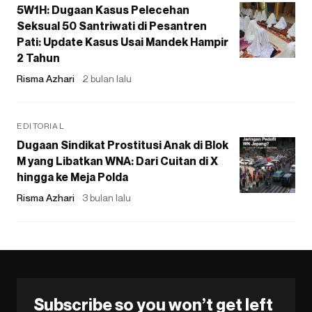
5W1H: Dugaan Kasus Pelecehan
Seksual 50 Santriwati di Pesantren
Pati: Update Kasus Usai Mandek Hampir
2 Tahun
Risma Azhari
2 bulan lalu
EDITORIAL
Dugaan Sindikat Prostitusi Anak di Blok
M yang Libatkan WNA: Dari Cuitan di X
hingga ke Meja Polda
Risma Azhari
3 bulan lalu
Subscribe so you won’t get left