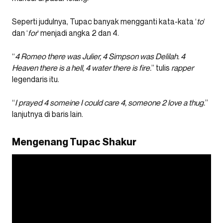
Seperti judulnya, Tupac banyak mengganti kata-kata ‘
to
‘
dan ‘
for
‘ menjadi angka 2 dan 4.
“
4 Romeo there was Julier, 4 Simpson was Delilah. 4
Heaven there is a hell, 4 water there is fire.
” tulis
rapper
legendaris itu.
“
I prayed 4 someine I could care 4, someone 2 love a thug.
”
lanjutnya di baris lain.
Mengenang Tupac Shakur