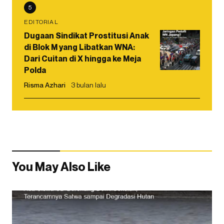
5
EDITORIAL
Dugaan Sindikat Prostitusi Anak
di Blok M yang Libatkan WNA:
Dari Cuitan di X hingga ke Meja
Polda
Risma Azhari
3 bulan lalu
You May Also Like