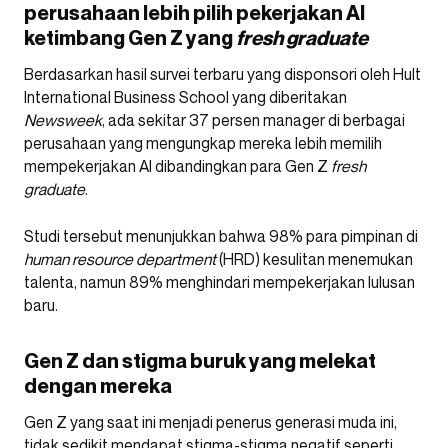
perusahaan lebih pilih pekerjakan AI
ketimbang Gen Z yang
fresh graduate
Berdasarkan hasil survei terbaru yang disponsori oleh Hult
International Business School yang diberitakan
Newsweek
, ada sekitar 37 persen manager di berbagai
perusahaan yang mengungkap mereka lebih memilih
mempekerjakan AI dibandingkan para Gen Z
fresh
graduate
.
Studi tersebut menunjukkan bahwa 98% para pimpinan di
human resource department
(HRD) kesulitan menemukan
talenta, namun 89% menghindari mempekerjakan lulusan
baru.
Gen Z dan stigma buruk yang melekat
dengan mereka
Gen Z yang saat ini menjadi penerus generasi muda ini,
tidak sedikit mendapat stigma-stigma negatif seperti