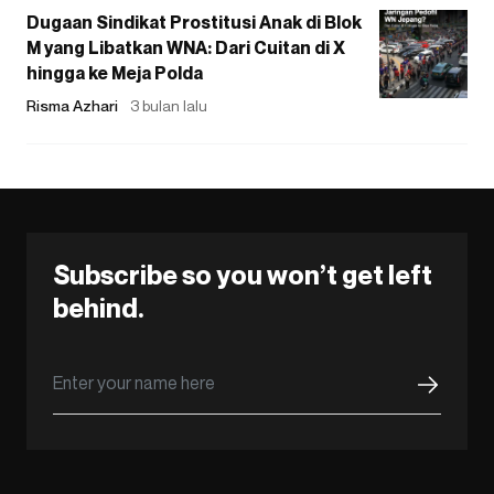
Dugaan Sindikat Prostitusi Anak di Blok
M yang Libatkan WNA: Dari Cuitan di X
hingga ke Meja Polda
Risma Azhari
3 bulan lalu
Subscribe so you won’t get left
behind.