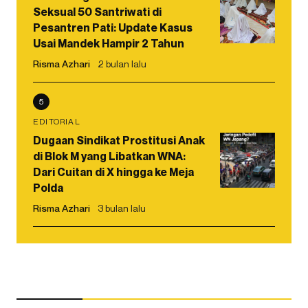
Seksual 50 Santriwati di
Pesantren Pati: Update Kasus
Usai Mandek Hampir 2 Tahun
Risma Azhari
2 bulan lalu
5
EDITORIAL
Dugaan Sindikat Prostitusi Anak
di Blok M yang Libatkan WNA:
Dari Cuitan di X hingga ke Meja
Polda
Risma Azhari
3 bulan lalu